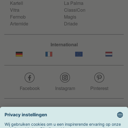
Kartell
La Palma
Vitra
ClassiCon
Fermob
Magis
Artemide
Driade
International
Facebook
Instagram
Pinterest
Hotline
+31 204 990 283