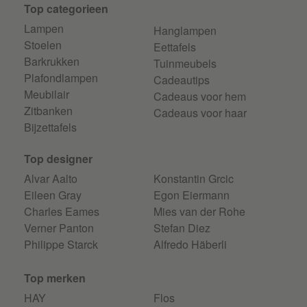
Top categorieen
Lampen
Hanglampen
Stoelen
Eettafels
Barkrukken
Tuinmeubels
Plafondlampen
Cadeautips
Meubilair
Cadeaus voor hem
Zitbanken
Cadeaus voor haar
Bijzettafels
Top designer
Alvar Aalto
Konstantin Grcic
Eileen Gray
Egon Eiermann
Charles Eames
Mies van der Rohe
Verner Panton
Stefan Diez
Philippe Starck
Alfredo Häberli
Top merken
HAY
Flos