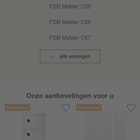
FDB Møbler C35
FDB Møbler C65
FDB Møbler C67
FDB Møbler D102
alle anzeigen
FDB Møbler Drejø
FDB Møbler Ermelunden
Onze aanbevelingen voor u
FDB Møbler Ildpot
FDB Møbler J164
FDB Møbler J182 Holmen