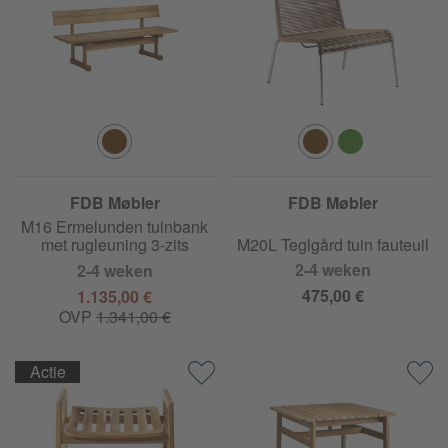
FDB Møbler
FDB Møbler
M16 Ermelunden tuinbank
met rugleuning 3-zits
M20L Teglgård tuin fauteuil
2-4 weken
2-4 weken
475,00 €
1.135,00 €
OVP
1.341,00 €
Actie