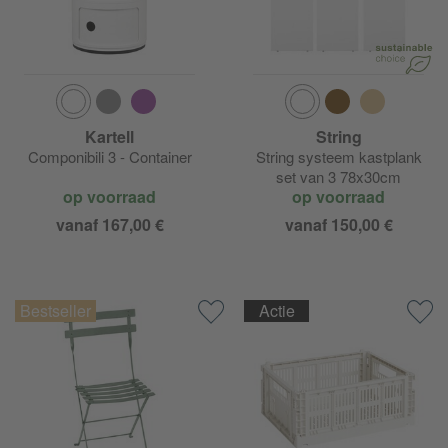
FDB Møbler J46
FDB Møbler J83
FDB Møbler M21 Teglgård
Kartell
String
Componibili 3 - Container
String systeem kastplank
FDB Møbler Mossø
set van 3 78x30cm
op voorraad
op voorraad
FDB Møbler R5 Nøje
vanaf 167,00 €
vanaf 150,00 €
FDB Møbler Sammen
Actie
FDB Møbler Sønderup
FDB Møbler Teglgård