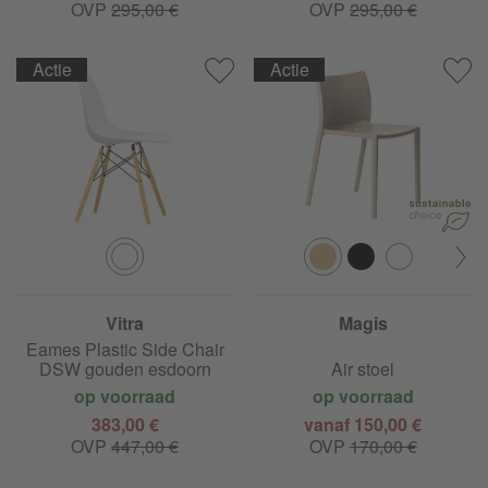
OVP
295,00 €
OVP
295,00 €
Actie
Actie
Vitra
Magis
Eames Plastic Side Chair
DSW gouden esdoorn
Air stoel
op voorraad
op voorraad
383,00 €
vanaf 150,00 €
OVP
447,00 €
OVP
170,00 €