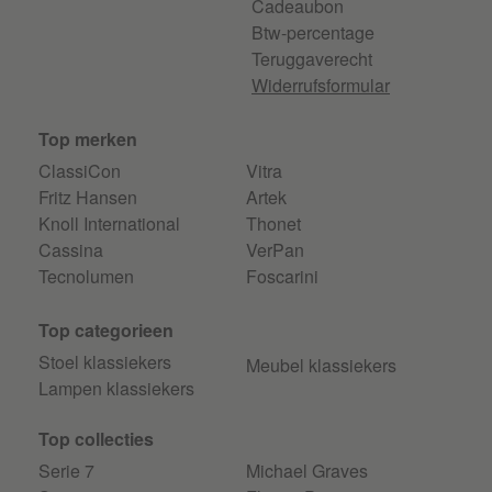
Cadeaubon
Btw-percentage
Teruggaverecht
Widerrufsformular
Top merken
ClassiCon
Vitra
Fritz Hansen
Artek
Knoll International
Thonet
Cassina
VerPan
Tecnolumen
Foscarini
Top categorieen
Stoel klassiekers
Meubel klassiekers
Lampen klassiekers
Top collecties
Serie 7
Michael Graves