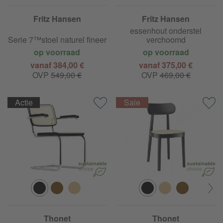
Fritz Hansen
Fritz Hansen
Serie 7™ stoel geverfd
essenhout onderstel
Serie 7™stoel naturel fineer
verchoomd
op voorraad
op voorraad
vanaf 384,00 €
vanaf 375,00 €
OVP
549,00 €
OVP
469,00 €
Actie
Thonet
Thonet
S 64 V sledestoel met