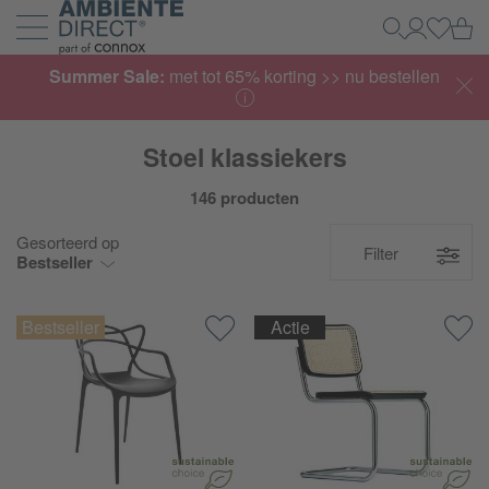
Home
Wi
Zoeken
Mijn acco
Inlogg
Navigatie uit- en inklappen
Summer Sale:
met tot 65% korting >> nu bestellen
Stoel klassiekers
146 producten
Gesorteerd op
Filter
Bestseller
Actie