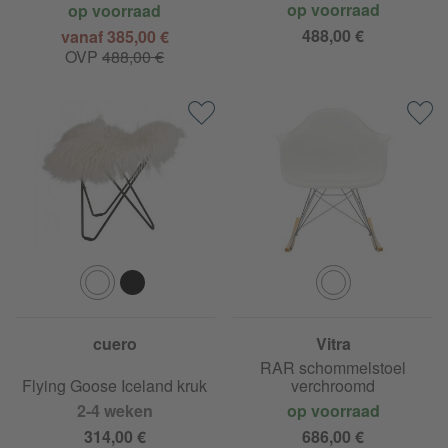
op voorraad
op voorraad
488,00 €
vanaf 385,00 €
OVP
488,00 €
cuero
Vitra
Eames Plastic Armchair
RAR schommelstoel
Flying Goose Iceland kruk
verchroomd
2-4 weken
op voorraad
314,00 €
686,00 €