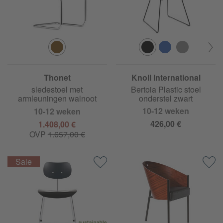
Thonet
Knoll International
S 64 N Pure Materials
sledestoel met
Bertoia Plastic stoel
armleuningen walnoot
onderstel zwart
10-12 weken
10-12 weken
426,00 €
1.408,00 €
OVP
1.657,00 €