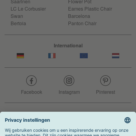
Saarinen
Flower Pot
LC Le Corbusier
Eames Plastic Chair
Swan
Barcelona
Bertoia
Panton Chair
International
Facebook
Instagram
Pinterest
Hotline
+31 204 990 283