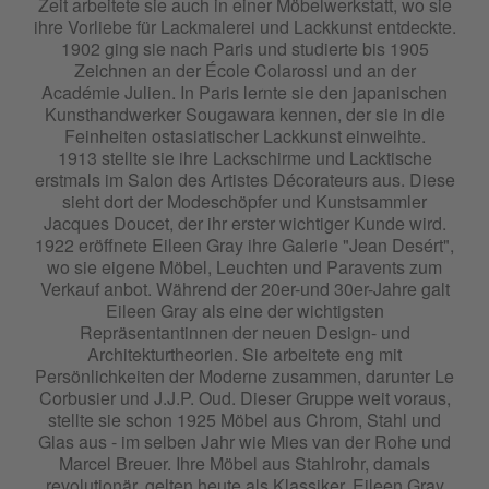
Zeit arbeitete sie auch in einer Möbelwerkstatt, wo sie
ihre Vorliebe für Lackmalerei und Lackkunst entdeckte.
1902 ging sie nach Paris und studierte bis 1905
Zeichnen an der École Colarossi und an der
Académie Julien. In Paris lernte sie den japanischen
Kunsthandwerker Sougawara kennen, der sie in die
Feinheiten ostasiatischer Lackkunst einweihte.
1913 stellte sie ihre Lackschirme und Lacktische
erstmals im Salon des Artistes Décorateurs aus. Diese
sieht dort der Modeschöpfer und Kunstsammler
Jacques Doucet, der ihr erster wichtiger Kunde wird.
1922 eröffnete Eileen Gray ihre Galerie "Jean Desért",
wo sie eigene Möbel, Leuchten und Paravents zum
Verkauf anbot. Während der 20er-und 30er-Jahre galt
Eileen Gray als eine der wichtigsten
Repräsentantinnen der neuen Design- und
Architekturtheorien. Sie arbeitete eng mit
Persönlichkeiten der Moderne zusammen, darunter Le
Corbusier und J.J.P. Oud. Dieser Gruppe weit voraus,
stellte sie schon 1925 Möbel aus Chrom, Stahl und
Glas aus - im selben Jahr wie Mies van der Rohe und
Marcel Breuer. Ihre Möbel aus Stahlrohr, damals
revolutionär, gelten heute als Klassiker. Eileen Gray