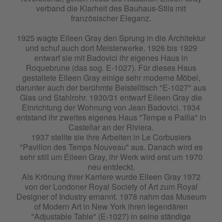
verband die Klarheit des Bauhaus-Stils mit
französischer Eleganz.
1925 wagte Eileen Gray den Sprung in die Architektur
und schuf auch dort Meisterwerke. 1926 bis 1929
entwarf sie mit Badovici ihr eigenes Haus in
Roquebrune (das sog. E-1027). Für dieses Haus
gestaltete Eileen Gray einige sehr moderne Möbel,
darunter auch der berühmte Beistelltisch "E-1027" aus
Glas und Stahlrohr. 1930/31 entwarf Eileen Gray die
Einrichtung der Wohnung von Jean Badovici. 1934
entstand ihr zweites eigenes Haus "Tempe e Pailla" in
Castellar an der Riviera.
1937 stellte sie ihre Arbeiten in Le Corbusiers
"Pavillon des Temps Nouveau" aus. Danach wird es
sehr still um Eileen Gray, ihr Werk wird erst um 1970
neu entdeckt.
Als Krönung ihrer Karriere wurde Eileen Gray 1972
von der Londoner Royal Society of Art zum Royal
Designer of Industry ernannt. 1978 nahm das Museum
of Modern Art in New York ihren legendären
"Adjustable Table" (E-1027) in seine ständige