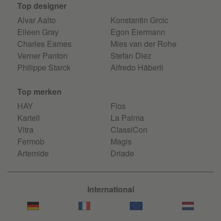
Top designer
Alvar Aalto
Konstantin Grcic
Eileen Gray
Egon Eiermann
Charles Eames
Mies van der Rohe
Verner Panton
Stefan Diez
Philippe Starck
Alfredo Häberli
Top merken
HAY
Flos
Kartell
La Palma
Vitra
ClassiCon
Fermob
Magis
Artemide
Driade
International