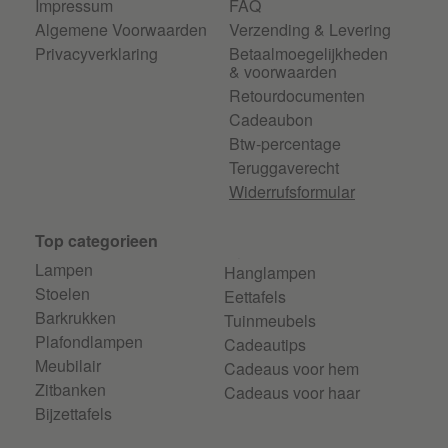
Impressum
FAQ
Algemene Voorwaarden
Verzending & Levering
Privacyverklaring
Betaalmoegelijkheden
& voorwaarden
Retourdocumenten
Cadeaubon
Btw-percentage
Teruggaverecht
Widerrufsformular
Top categorieen
Lampen
Hanglampen
Stoelen
Eettafels
Barkrukken
Tuinmeubels
Plafondlampen
Cadeautips
Meubilair
Cadeaus voor hem
Zitbanken
Cadeaus voor haar
Bijzettafels