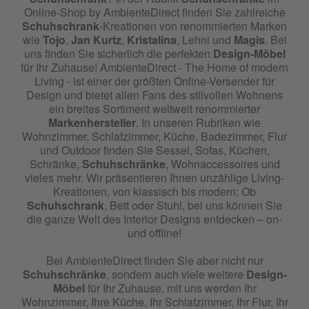
Online-Shop by AmbienteDirect finden Sie zahlreiche
Schuhschrank
-Kreationen von renommierten Marken
wie
Tojo
,
Jan Kurtz
,
Kristalina
, Lehni und
Magis
. Bei
uns finden Sie sicherlich die perfekten
Design-Möbel
für Ihr Zuhause! AmbienteDirect - The Home of modern
Living - ist einer der größten Online-Versender für
Design und bietet allen Fans des stilvollen Wohnens
ein breites Sortiment weltweit renommierter
Markenhersteller
. In unseren Rubriken wie
Wohnzimmer, Schlafzimmer, Küche, Badezimmer, Flur
und Outdoor finden Sie Sessel, Sofas, Küchen,
Schränke,
Schuhschränke
, Wohnaccessoires und
vieles mehr. Wir präsentieren Ihnen unzählige Living-
Kreationen, von klassisch bis modern: Ob
Schuhschrank
, Bett oder Stuhl, bei uns können Sie
die ganze Welt des Interior Designs entdecken – on-
und offline!
Bei AmbienteDirect finden Sie aber nicht nur
Schuhschränke
, sondern auch viele weitere
Design-
Möbel
für Ihr Zuhause, mit uns werden Ihr
Wohnzimmer, Ihre Küche, Ihr Schlafzimmer, Ihr Flur, Ihr