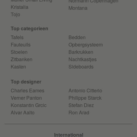
Normann Copenhagen
Kristalia
Montana
Tojo
Top categorieen
Tafels
Bedden
Fauteuils
Opbergsysteem
Stoelen
Barkrukken
Zitbanken
Nachtkastjes
Kasten
Sideboards
Top designer
Charles Eames
Antonio Citterio
Verner Panton
Philippe Starck
Konstantin Grcic
Stefan Diez
Alvar Aalto
Ron Arad
International