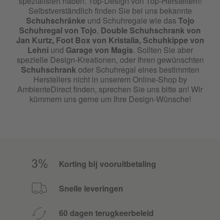
spezialisiert haben. Top-Design von Top-Herstellern!
Selbstverständlich finden Sie bei uns bekannte
Schuhschränke
und Schuhregale wie das
Tojo
Schuhregal
von
Tojo
,
Double Schuhschrank
von
Jan Kurtz
,
Foot Box von
Kristalia
,
Schuhkippe
von
Lehni
und
Garage
von
Magis
. Sollten Sie aber
spezielle Design-Kreationen, oder Ihren gewünschten
Schuhschrank
oder Schuhregal eines bestimmten
Herstellers nicht in unserem Online-Shop by
AmbienteDirect finden, sprechen Sie uns bitte an! Wir
kümmern uns gerne um Ihre Design-Wünsche!
Korting bij vooruitbetaling
Snelle leveringen
60 dagen terugkeerbeleid