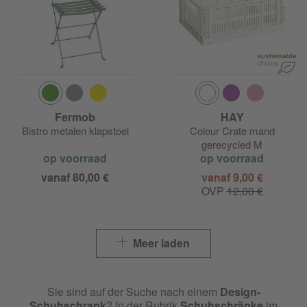
Fermob
HAY
Bistro metalen klapstoel
Colour Crate mand
gerecycled M
op voorraad
op voorraad
vanaf 80,00 €
vanaf 9,00 €
OVP
12,00 €
Meer laden
Sie sind auf der Suche nach einem
Design-
Schuhschrank
? In der Rubrik
Schuhschränke
im