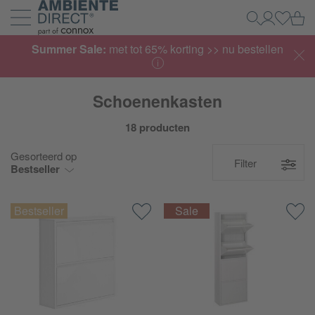
Home
Wi
Zoeken
Mijn acco
Inlogg
Navigatie uit- en inklappen
Summer Sale:
met tot 65% korting >> nu bestellen
Schoenenkasten
18 producten
Gesorteerd op
Filter
Bestseller