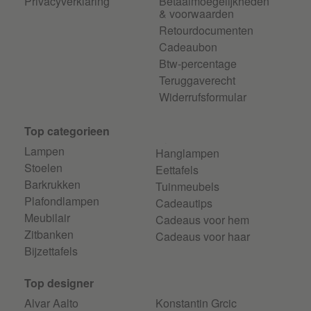
Privacyverklaring
Betaalmoegelijkheden
& voorwaarden
Retourdocumenten
Cadeaubon
Btw-percentage
Teruggaverecht
Widerrufsformular
Top categorieen
Lampen
Hanglampen
Stoelen
Eettafels
Barkrukken
Tuinmeubels
Plafondlampen
Cadeautips
Meubilair
Cadeaus voor hem
Zitbanken
Cadeaus voor haar
Bijzettafels
Top designer
Alvar Aalto
Konstantin Grcic