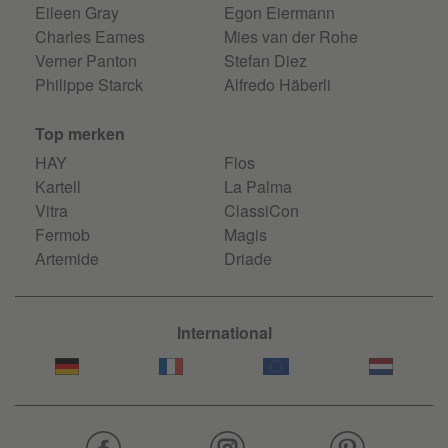
Eileen Gray
Egon Eiermann
Charles Eames
Mies van der Rohe
Verner Panton
Stefan Diez
Philippe Starck
Alfredo Häberli
Top merken
HAY
Flos
Kartell
La Palma
Vitra
ClassiCon
Fermob
Magis
Artemide
Driade
International