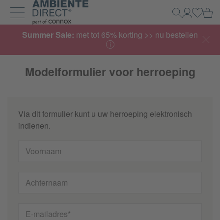
Home
Wi
Zoeken
Mijn acco
Inlogg
Navigatie uit- en inklappen
Summer Sale:
met tot 65% korting >> nu bestellen
Modelformulier voor herroeping
Via dit formulier kunt u uw herroeping elektronisch
indienen.
Voornaam
Achternaam
E-mailadres*