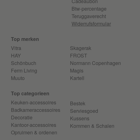
Cadeaubon
Btw-percentage
Teruggaverecht
Widerrufsformular
Top merken
Vitra
Skagerak
HAY
FROST
Schönbuch
Normann Copenhagen
Ferm Living
Magis
Muuto
Kartell
Top categorieen
Keuken-accessoires
Bestek
Badkameraccessoires
Serviesgoed
Decoratie
Kussens
Kantoor-accessoires
Kommen & Schalen
Opruimen & ordenen