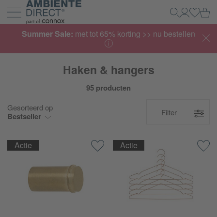
Home
Wi
Zoeken
Mijn acco
Inlogg
Navigatie uit- en inklappen
Summer Sale:
met tot 65% korting >> nu bestellen
Haken & hangers
95 producten
Gesorteerd op
Filter
Bestseller
Actie
Actie