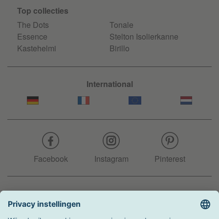
Top collecties
The Dots
Tonale
Essence
Stelton Isolierkanne
Kastehelmi
Birillo
International
Facebook
Instagram
Pinterest
Hotline
+31 204 990 283