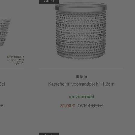
Actie
iittala
3cl
Kastehelmi voorraadpot h 11,6cm
op voorraad
 €
31,00 €
OVP
40,00 €