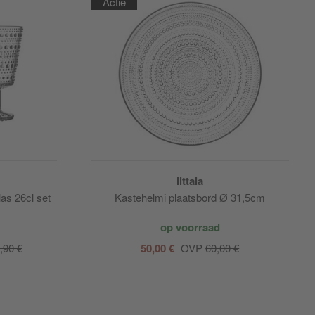
Actie
iittala
as 26cl set
Kastehelmi plaatsbord Ø 31,5cm
op voorraad
,90 €
50,00 €
OVP
60,00 €