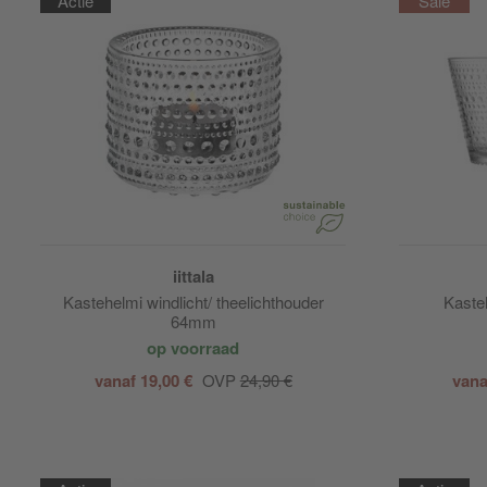
Actie
iittala
Kastehelmi windlicht/ theelichthouder
Kasteh
64mm
op voorraad
vanaf 19,00 €
OVP
24,90 €
vana