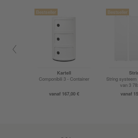
on
Kartell
Stri
D batterij
Componibili 3 - Container
String systeem 
p
van 3 7
00 €
vanaf 167,00 €
vanaf 15
00 €