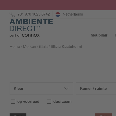
Hotline:
+31 970 1025 6742
Netherlands
Home
Meubilair
S
Home
Merken
iittala
iittala Kastehelmi
Kleur
Kamer / ruimte
op voorraad
duurzaam