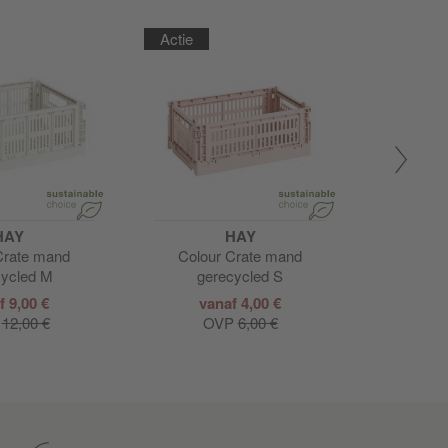
Actie
HAY
HAY
Crate mand
Colour Crate mand
String sy
cycled M
gerecycled S
2
f 9,00 €
vanaf 4,00 €
van
P
12,00 €
OVP
6,00 €