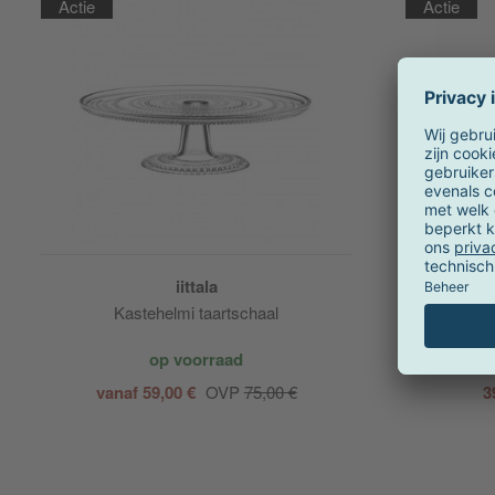
Actie
Actie
iittala
Kastehelmi taartschaal
Ka
op voorraad
vanaf 59,00 €
OVP
75,00 €
3