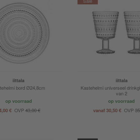
iittala
iittala
tehelmi bord Ø24,8cm
Kastehelmi universeel drinkgl
van 2
op voorraad
op voorraad
4,00 €
OVP
43,00 €
vanaf 30,50 €
OVP
35