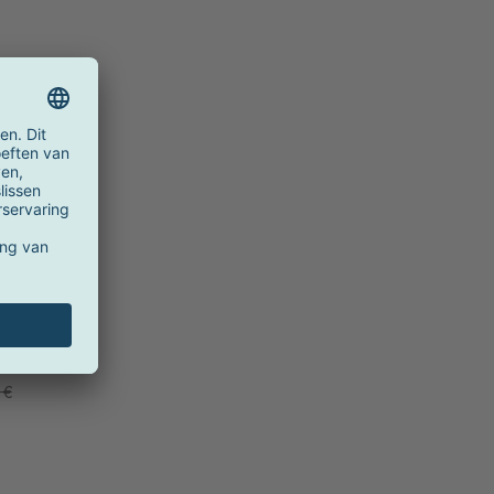
h5,7cm
 €