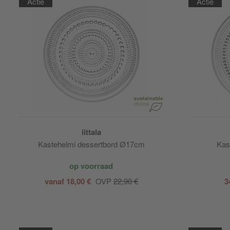
Actie
Actie
iittala
Kastehelmi dessertbord Ø17cm
Kas
op voorraad
vanaf 18,00 €
OVP
22,90 €
3