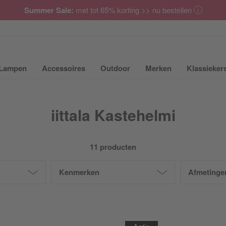
Summer Sale:
met tot 65% korting >> nu bestellen
Lampen
Accessoires
Outdoor
Merken
Klassieker
ubmenu van Meubilair uit- of inklappen
Submenu van Lampen uit- of inklappen
Submenu van Accessoires uit- of inkla
Submenu van Outdoor uit-
Submenu van 
iittala Kastehelmi
11 producten
Kenmerken
Afmetinge