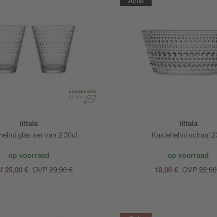
Actie
iittala
iittala
elmi glas set van 2 30cl
Kastehelmi schaal 2
op voorraad
op voorraad
f 25,00 €
OVP
29,90 €
18,00 €
OVP
22,90