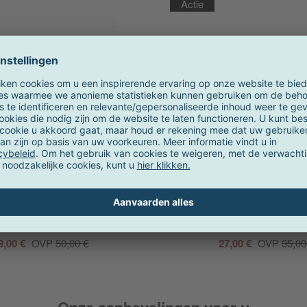
Actie
iittala
iittala
stehelmi schaal 1,4l
Kastehelmi opslag pot 
op voorraad
op voorraad
9,00 €
OVP
50,00 €
27,00 €
OVP
35,00
Onze aanbevelingen voor u