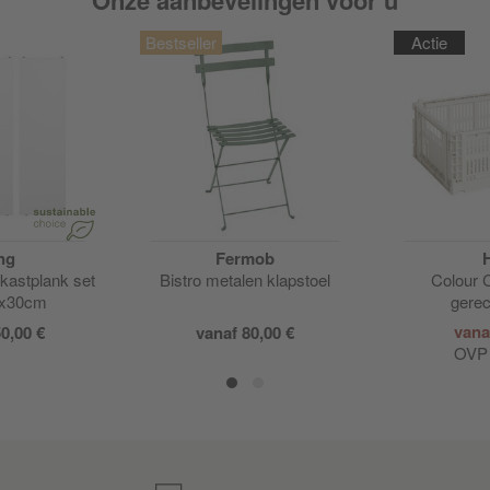
Actie
ng
Fermob
kastplank set
Bistro metalen klapstoel
Colour 
8x30cm
gere
vana
0,00 €
vanaf 80,00 €
OV