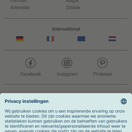
Fermob
Magis
Artemide
Driade
International
Facebook
Instagram
Pinterest
Hotline
+31 204 990 283