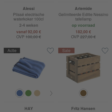
Alessi
Artemide
Plissé electrische
Gelimiteerde Editie Nessino
waterkoker 100cl
tafellamp
2-4 weken
op voorraad
vanaf 92,00 €
182,00 €
OVP
100,00 €
OVP
227,00 €
Actie
HAY
Fritz Hansen