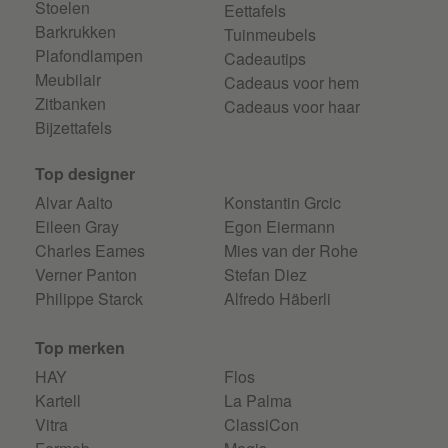
Stoelen
Eettafels
Barkrukken
Tuinmeubels
Plafondlampen
Cadeautips
Meubilair
Cadeaus voor hem
Zitbanken
Cadeaus voor haar
Bijzettafels
Top designer
Alvar Aalto
Konstantin Grcic
Eileen Gray
Egon Eiermann
Charles Eames
Mies van der Rohe
Verner Panton
Stefan Diez
Philippe Starck
Alfredo Häberli
Top merken
HAY
Flos
Kartell
La Palma
Vitra
ClassiCon