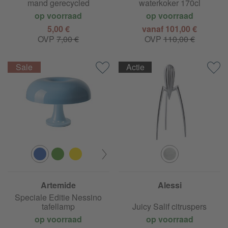
mand gerecycled
waterkoker 170cl
op voorraad
op voorraad
5,00 €
vanaf 101,00 €
OVP
7,00 €
OVP
110,00 €
Actie
Artemide
Alessi
Speciale Editie Nessino
tafellamp
Juicy Salif citruspers
op voorraad
op voorraad