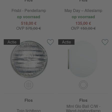
Frisbi - Pendellamp
May Day – Alleslamp
op voorraad
op voorraad
518,00 €
135,00 €
OVP
575,00 €
OVP
150,00 €
Actie
Actie
Flos
Flos
Mini Glo Ball C/W -
Toio lichtbron
Wand-/plafondlamp