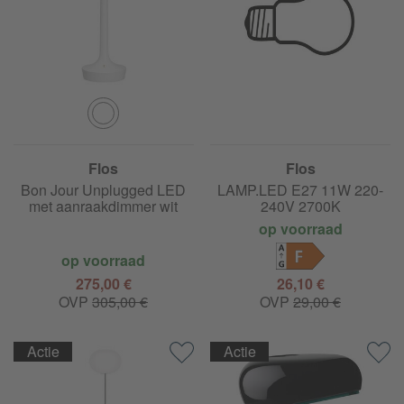
Flos
Flos
Bon Jour Unplugged LED
LAMP.LED E27 11W 220-
met aanraakdimmer wit
240V 2700K
op voorraad
F
op voorraad
275,00 €
26,10 €
OVP
305,00 €
OVP
29,00 €
Actie
Actie