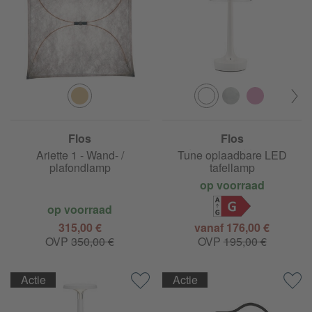
Flos
Flos
Bon jour Unplugged Color
Ariette 1 - Wand- /
Tune oplaadbare LED
plafondlamp
tafellamp
op voorraad
G
op voorraad
315,00 €
vanaf 176,00 €
OVP
350,00 €
OVP
195,00 €
Actie
Actie