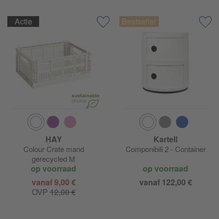
Flos Kelvin LED
Actie
Flos KTribe
Flos Last Order
Flos Luce Cilindrica
Flos Luce Sferica
Flos Miss K
HAY
Kartell
Flos Nebula
Colour Crate mand
Componibili 2 - Container
gerecycled M
op voorraad
op voorraad
Flos Noctambule
vanaf 9,00 €
vanaf 122,00 €
OVP
12,00 €
Flos Parentesi