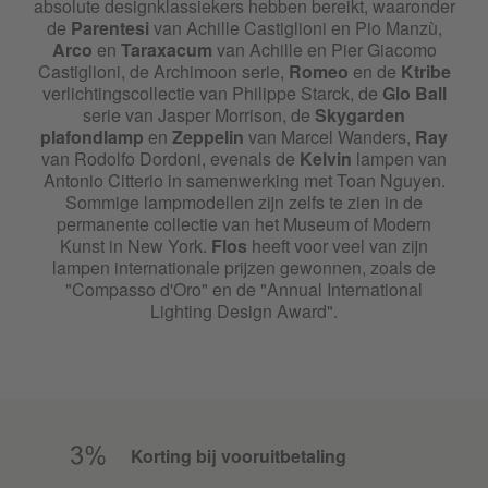
absolute designklassiekers hebben bereikt, waaronder
de
Parentesi
van Achille Castiglioni en Pio Manzù,
Arco
en
Taraxacum
van Achille en Pier Giacomo
Castiglioni, de Archimoon serie,
Romeo
en de
Ktribe
verlichtingscollectie van Philippe Starck, de
Glo Ball
serie van Jasper Morrison, de
Skygarden
plafondlamp
en
Zeppelin
van Marcel Wanders,
Ray
van Rodolfo Dordoni, evenals de
Kelvin
lampen van
Antonio Citterio in samenwerking met Toan Nguyen.
Sommige lampmodellen zijn zelfs te zien in de
permanente collectie van het Museum of Modern
Kunst in New York.
Flos
heeft voor veel van zijn
lampen internationale prijzen gewonnen, zoals de
"Compasso d'Oro" en de "Annual International
Lighting Design Award".
Korting bij vooruitbetaling