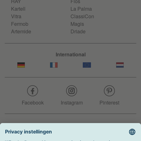
HAY
Flos
Kartell
La Palma
Vitra
ClassiCon
Fermob
Magis
Artemide
Driade
International
Facebook
Instagram
Pinterest
Hotline
+31 204 990 283