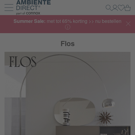
Home
Wi
Zoeken
Mijn acco
Inlogg
Navigatie uit- en inklappen
Summer Sale:
met tot 65% korting >> nu bestellen
Flos