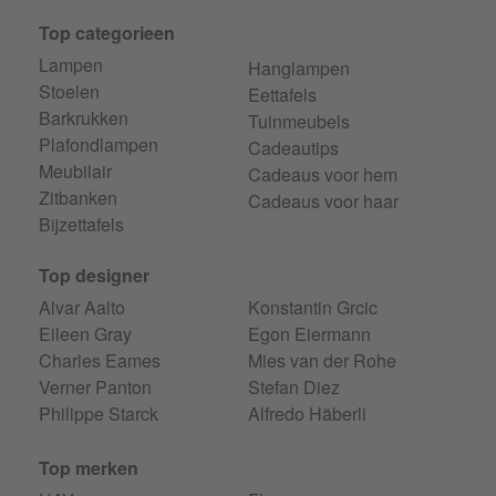
Top categorieen
Lampen
Hanglampen
Stoelen
Eettafels
Barkrukken
Tuinmeubels
Plafondlampen
Cadeautips
Meubilair
Cadeaus voor hem
Zitbanken
Cadeaus voor haar
Bijzettafels
Top designer
Alvar Aalto
Konstantin Grcic
Eileen Gray
Egon Eiermann
Charles Eames
Mies van der Rohe
Verner Panton
Stefan Diez
Philippe Starck
Alfredo Häberli
Top merken