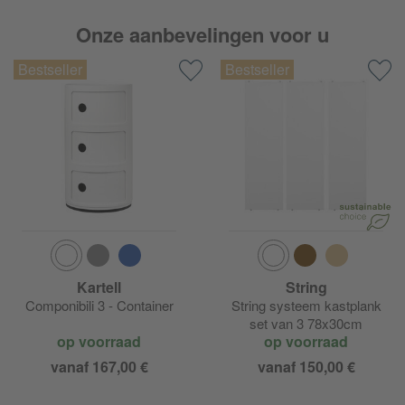
Flos Bon Jour Unplugged
Onze aanbevelingen voor u
Flos Button
Flos Céramique
Flos Coordinates
Flos Emi
Flos Fort Knox
Flos Glo-Ball
Kartell
String
Componibili 3 - Container
String systeem kastplank
Flos IC
set van 3 78x30cm
op voorraad
op voorraad
Flos In Vitro
vanaf 167,00 €
vanaf 150,00 €