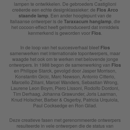
Flos Toio
lampen te ontwikkelen. De gebroeders Castiglioni
creëerde een echte designklassieker: de
Flos
Arco
staande lamp
. Een ander hoogtepunt van de
Flos Wan
Italiaanse ontwerper is de
Taraxacum hanglamp
, die
het cocoon-effect heeft geïntroduceerd dat inmiddels
kenmerkend is geworden voor
Flos
.
In de loop van het succesverhaal bleef
Flos
samenwerken met internationale topontwerpers, maar
waagde het ook om te werken met belovende jonge
ontwerpers. In 1988 begon de samenwerking van
Flos
en Philippe Starck, gevolgd door Jasper Morrison,
Konstantin Grcic, Marc Newson, Antonio Citterio,
Marcello Ziliani, Marcel Wanders, Sebastian Wrong,
Laurene Leon Boym, Piero Lissoni, Rodolfo Dordoni,
Tim Derhaag, Johanna Grawunder, Joris Laarman,
Knud Holscher, Barber & Osgerby, Patricia Urquiola,
Paul Cocksedge en Ron Gilad.
Deze creatieve fasen met gerenommeerde ontwerpers
resulteerde in vele ontwerpen die de status van