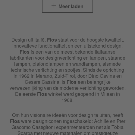
Flos Seki-Han
Meer laden
Flos Skygarden
Flos Smithfield
Design uit Italië.
Flos
staat voor de hoogste kwaliteit,
innovatieve functionaliteit en een uitstekend design.
Flos Snoopy
Flos
is een van de meest bekende Italiaanse
fabrikanten voor designverlichting en lampen, staande
Flos String Lights
lampen, plafondlampen en wandlampen, alsmede
technische verlichting en spotjes. Sinds de oprichting
in 1962 in Merano, Zuid-Tirol, door Dino Gavina en
Flos Tab
Cesare Cassina, is
Flos
een belangrijke
verwezenlijking van de moderne verlichting geworden.
Flos Taccia
De eerste
Flos
winkel werd geopend in Milaan in
1968.
Flos Tatou
Om hun visionaire ideeën voor design te uiten, heeft
Flos
ware designiconen ingeschakeld: Achille en Pier
Flos To-Tie
Giacomo Castiglioni experimenteerden net als Tobia
Scarpa met nieuwe materialen om prestigieuze