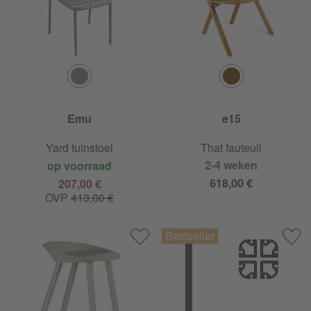
Emu
e15
Yard tuinstoel
That fauteuil
2-4 weken
op voorraad
618,00 €
207,00 €
OVP
413,00 €