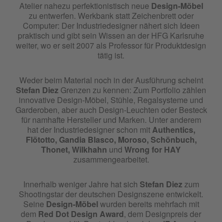
Atelier nahezu perfektionistisch neue
Design-Möbel
zu entwerfen. Werkbank statt Zeichenbrett oder
Computer: Der Industriedesigner nähert sich Ideen
praktisch und gibt sein Wissen an der HFG Karlsruhe
weiter, wo er seit 2007 als Professor für Produktdesign
tätig ist.
Weder beim Material noch in der Ausführung scheint
Stefan Diez
Grenzen zu kennen: Zum Portfolio zählen
innovative Design-Möbel, Stühle, Regalsysteme und
Garderoben, aber auch Design-Leuchten oder Besteck
für namhafte Hersteller und Marken. Unter anderem
hat der Industriedesigner schon mit
Authentics,
Flötotto,
Gandia Blasco
,
Moroso
,
Schönbuch
,
Thonet, Wilkhahn
und
Wrong for HAY
zusammengearbeitet.
Innerhalb weniger Jahre hat sich
Stefan Diez
zum
Shootingstar der deutschen Designszene entwickelt.
Seine
Design-Möbel
wurden bereits mehrfach mit
dem
Red Dot Design Award
, dem Designpreis der