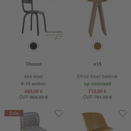
Thonet
e15
404 stoel
EK02 Stool barkruk
8-10 weken
op voorraad
683,00 €
712,00 €
OVP
804,00 €
OVP
791,00 €