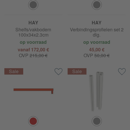
HAY
HAY
New Order -
New Order -
Shelfs/vakbodem
Verbindingsprofielen set 2
100x34x2.3cm
dlg.
op voorraad
op voorraad
vanaf 172,00 €
45,00 €
OVP
215,00 €
OVP
50,00 €