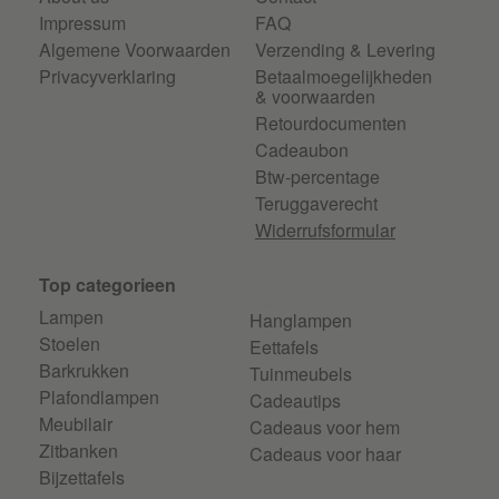
Impressum
FAQ
Algemene Voorwaarden
Verzending & Levering
Privacyverklaring
Betaalmoegelijkheden
& voorwaarden
Retourdocumenten
Cadeaubon
Btw-percentage
Teruggaverecht
Widerrufsformular
Top categorieen
Lampen
Hanglampen
Stoelen
Eettafels
Barkrukken
Tuinmeubels
Plafondlampen
Cadeautips
Meubilair
Cadeaus voor hem
Zitbanken
Cadeaus voor haar
Bijzettafels