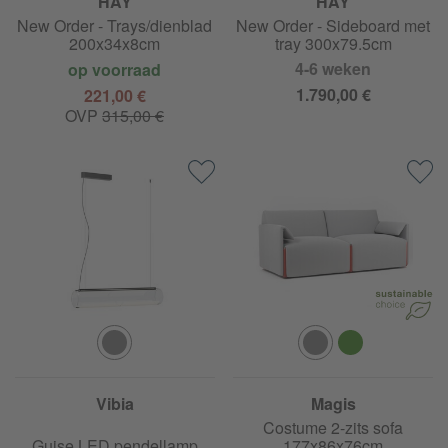
HAY
HAY
New Order - Trays/dienblad
New Order - Sideboard met
200x34x8cm
tray 300x79.5cm
4-6 weken
op voorraad
1.790,00 €
221,00 €
OVP
315,00 €
Vibia
Magis
Costume 2-zits sofa
Guise LED pendellamp
177x86x76cm