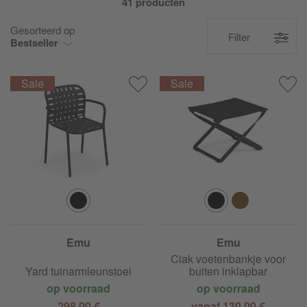
41 producten
Gesorteerd op
Filter
Bestseller
Emu
Emu
Ciak voetenbankje voor
Yard tuinarmleunstoel
buiten inklapbar
op voorraad
op voorraad
298,00 €
vanaf 130,00 €