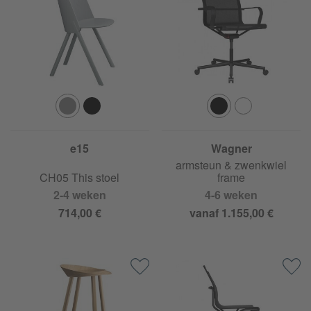
e15
Wagner
D1 bureaustoel met
armsteun & zwenkwiel
CH05 This stoel
frame
2-4 weken
4-6 weken
714,00 €
vanaf 1.155,00 €