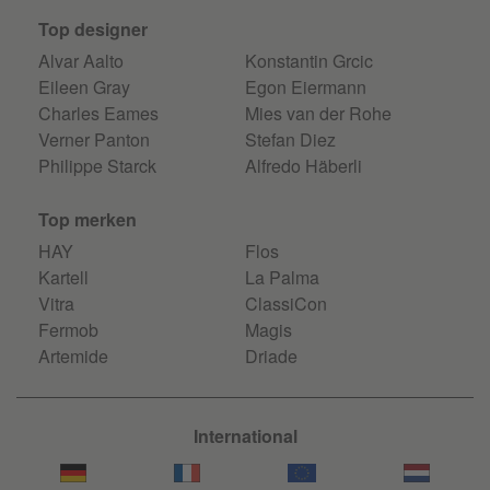
Top designer
Alvar Aalto
Konstantin Grcic
Eileen Gray
Egon Eiermann
Charles Eames
Mies van der Rohe
Verner Panton
Stefan Diez
Philippe Starck
Alfredo Häberli
Top merken
HAY
Flos
Kartell
La Palma
Vitra
ClassiCon
Fermob
Magis
Artemide
Driade
International