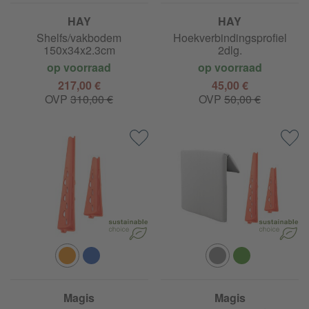
HAY
HAY
New Order -
New Order -
Shelfs/vakbodem
Hoekverbindingsprofiel
150x34x2.3cm
2dlg.
op voorraad
op voorraad
217,00 €
45,00 €
OVP
310,00 €
OVP
50,00 €
Magis
Magis
Costume armleuning links