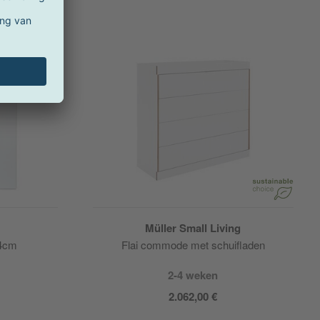
Müller Small Living
34cm
Flai commode met schuifladen
2-4 weken
2.062,00 €