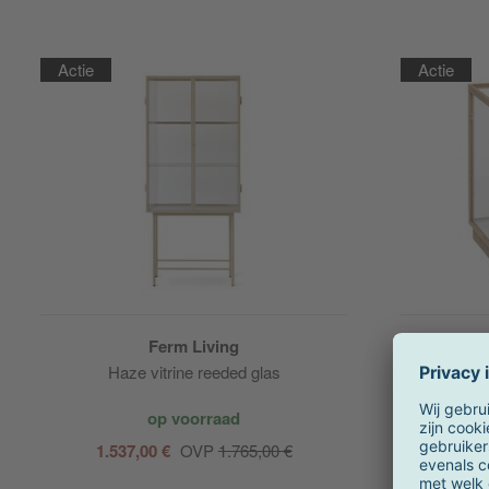
Actie
Actie
Ferm Living
Haze vitrine reeded glas
op voorraad
1.537,00 €
OVP
1.765,00 €
vanaf