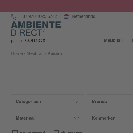
Hotline:
+31 970 1025 6742
Netherlands
Home
Meubilair
S
Home
Meubilair
Kasten
Categorieen
Brands
Materiaal
Kenmerken
op voorraad
duurzaam