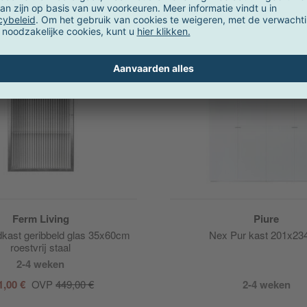
Ferm Living
Piure
kast geribbeld glas 35x60cm
Nex Pur kast 201x2
roestvrij staal
2-4 weken
1,00 €
OVP
449,00 €
2-4 weken