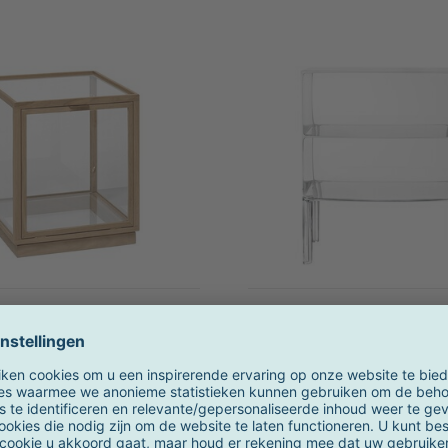
Ferm Living
Kartell
Miru glazen vitrine
Ghost Buster - Com
op voorraad
9 weken
 234,00 €
OVP
269,00 €
1.147,00 €