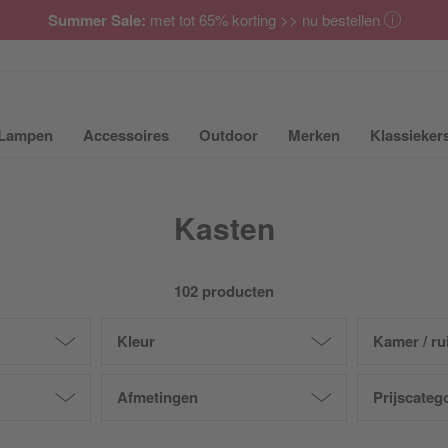
Summer Sale:
met tot 65% korting >> nu bestellen
Lampen
Accessoires
Outdoor
Merken
Klassieker
ubmenu van Meubilair uit- of inklappen
Submenu van Lampen uit- of inklappen
Submenu van Accessoires uit- of inkla
Submenu van Outdoor uit-
Submenu van 
Kasten
102 producten
Kleur
Kamer / ru
Afmetingen
Prijscateg