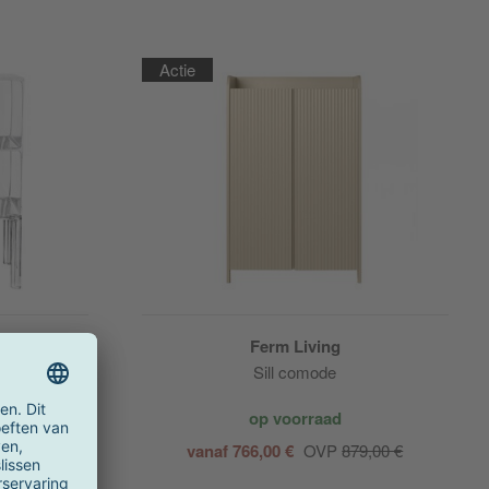
Actie
Ferm Living
mode
Sill comode
op voorraad
vanaf 766,00 €
OVP
879,00 €