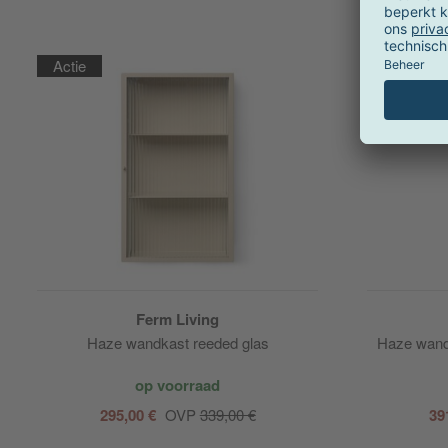
Actie
Actie
Ferm Living
Haze wandkast reeded glas
Haze wand
op voorraad
295,00 €
OVP
339,00 €
39