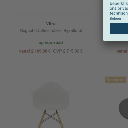
Vitra
Noguchi Coffee Table - Bijzettafel
Eam
op voorraad
vanaf 2.189,00 €
OVP
2.715,00 €
vanaf