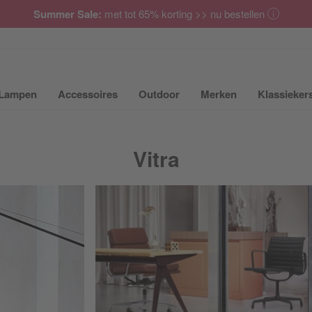
Summer Sale:
met tot 65% korting >> nu bestellen
Lampen
Accessoires
Outdoor
Merken
Klassieker
ubmenu van Meubilair uit- of inklappen
Submenu van Lampen uit- of inklappen
Submenu van Accessoires uit- of inkla
Submenu van Outdoor uit-
Submenu van 
Vitra