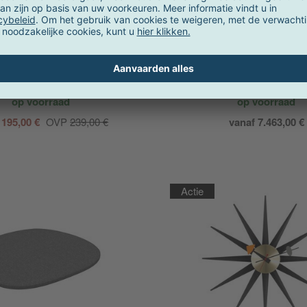
Vitra
Vitra
es House Bird figuur
Eames Lounge Chair Fau
voetenbank stof
op voorraad
op voorraad
 195,00 €
OVP
239,00 €
vanaf 7.463,00 €
Actie