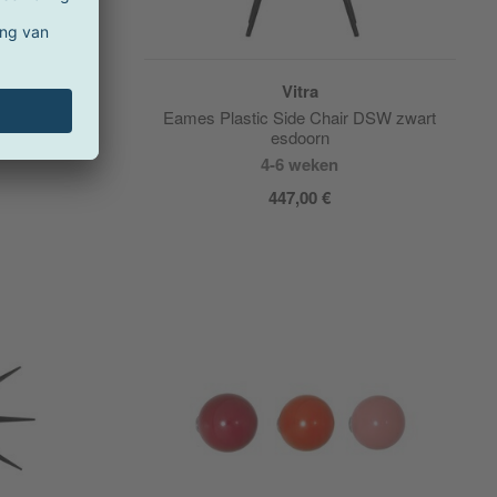
Vitra
teuil &
Eames Plastic Side Chair DSW zwart
esdoorn
4-6 weken
447,00 €