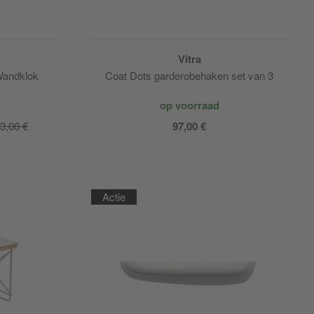
Vitra
Wandklok
Coat Dots garderobehaken set van 3
op voorraad
3,00 €
97,00 €
Actie