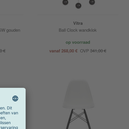
Vitra
DSW gouden
Ball Clock wandklok
op voorraad
0 €
vanaf 268,00 €
OVP
341,00 €