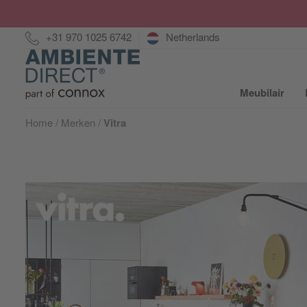
Hotline:
+31 970 1025 6742
Netherlands
Home
Meubilair
S
Home
Merken
Vitra