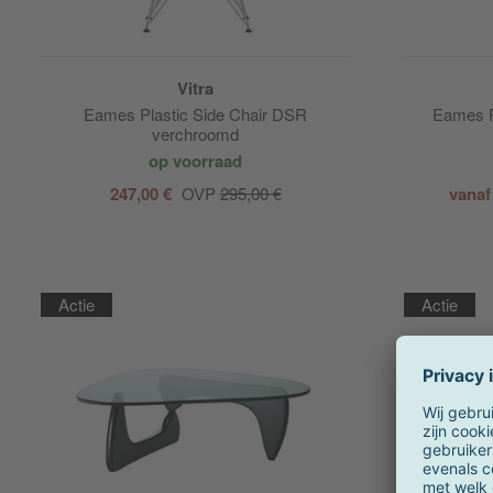
Vitra
Eames Plastic Side Chair DSR
Eames P
verchroomd
op voorraad
247,00 €
OVP
295,00 €
vanaf
Actie
Actie