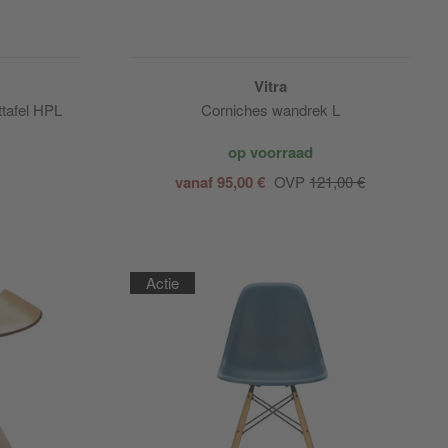
Vitra
ttafel HPL
Corniches wandrek L
op voorraad
vanaf 95,00 €
OVP
121,00 €
Actie