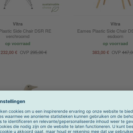
Vitra
Vitra
lastic Side Chair DSR RE
Eames Plastic Side Chair 
verchroomd
esdoorn
op voorraad
op voorraad
 232,00 €
OVP
295,00 €
383,00 €
OVP
447,0