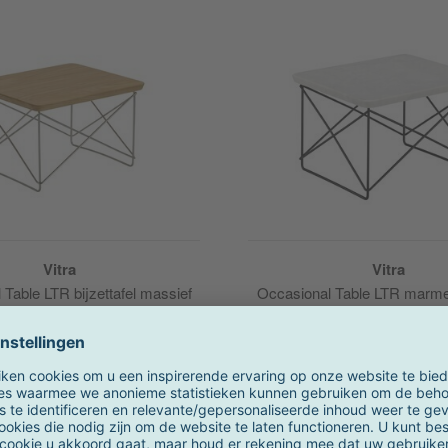
Vitra
Vitra
Table LTR bijzettafel massief
Occasional Table LTR marme
roestvrij staal
zwart
op voorraad
4-6 weken
vanaf 412,00 €
707,00 €