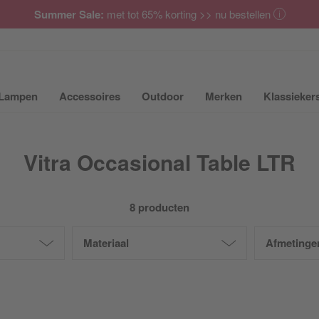
Summer Sale:
met tot 65% korting >> nu bestellen
Lampen
Accessoires
Outdoor
Merken
Klassieker
ubmenu van Meubilair uit- of inklappen
Submenu van Lampen uit- of inklappen
Submenu van Accessoires uit- of inkla
Submenu van Outdoor uit-
Submenu van 
Vitra Occasional Table LTR
8 producten
Materiaal
Afmetinge