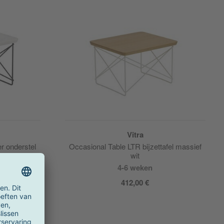
Vitra
r onderstel
Occasional Table LTR bijzettafel massief
wit
4-6 weken
412,00 €