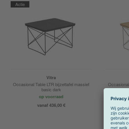
Actie
Vitra
Occasional Table LTR bijzettafel massief
Occasional 
basic dark
op voorraad
vanaf 436,00 €