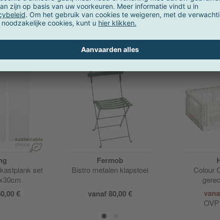
Onze aanbevelingen voor u
Actie
ng
Fermob
kastplank set
Bistro metalen klapstoel
Colour 
8x30cm
gere
vana
0,00 €
vanaf 80,00 €
OV