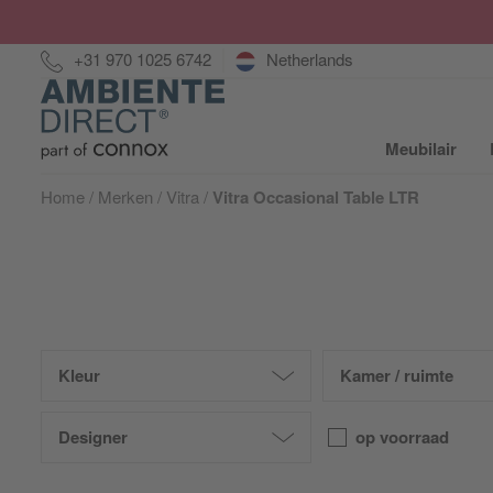
Hotline:
+31 970 1025 6742
Netherlands
Home
Meubilair
S
Home
Merken
Vitra
Vitra Occasional Table LTR
Kleur
Kamer / ruimte
Designer
op voorraad