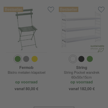
Fermob Evasion
Fermob Floréal
Fermob Guinguette
Fermob Hoopik
Fermob Kintbury
Fermob
String
Fermob Lorette
Bistro metalen klapstoel
String Pocket wandrek
60x50x15cm
op voorraad
op voorraad
Fermob Louisiane
vanaf 80,00 €
vanaf 182,00 €
Fermob Luxembourg