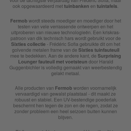
voor de tachtigste verjaardag van Frederic Sofia, maar
ook opgewaardeerd met
tuinbanken
en
tuintafels
.
Fermob
wordt steeds moediger en moediger door het
testen van vele verrassende ontwerpen en het
uitproberen van nieuwe technologieën. Een kriskras-
patroon van dik technisch hars wordt gebruikt voor de
Sixties collectie
- Frédéric Sofia gebruikte dit om het
golvende metalen frame van de
Sixties tuinfauteuil
mee te bedekken. Aan de andere kant, de
Surprising
Lounger fauteuil met voetsteun
door Harald
Guggenbichler is volledig gemaakt van weerbestendig
gelakt metaal.
Alle producten van
Fermob
worden voornamelijk
vervaardigd van gewalst plaatstaal - dit maakt ze
robuust en stabiel. Een UV-bestendige poederlak
beschermt hen tegen de zon en de regen, zodat ze
zonder probleem een heel seizoen buiten kunnen
blijven.