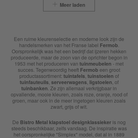
Fermob Mooon
Meer laden
Fermob Opéra
Fermob Plein Air
Een ruime kleurenselectie en moderne look zijn de
handelsmerken van het Franse label
Fermob
.
Fermob Rest'o
Oorspronkelijk was het een bedrijf dat ijzeren hekken
produceerde, maar de zoon van de oprichter begon in
Fermob Ribambelle
1953 met het produceren van
tuinmeubelen
- met
succes. Tegenwoordig heeft
Fermob
een groot
productassortiment:
tuintafels
,
tuinstoelen
of
Fermob Sixties
tuinfauteuils
,
serveerwagens
,
ligstoelen
, of
tuinbanken
. Ze zijn allemaal verkrijgbaar in
Fermob Studie
opvallende, mooie kleuren, zoals roze, oranje, rood of
groen, maar ook in de meer ingetogen kleuren zoals
zwart, grijs of wit.
Fermob Surprising
De
Bistro Metal klapstoel
designklassieker
is nog
Fermob Trèfle
steeds beschikbaar, zelfs vandaag. De inspiratie was
het oorspronkelijke "Simplex" model, dat al in 1889