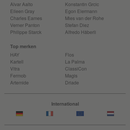
Alvar Aalto
Konstantin Grcic
Eileen Gray
Egon Eiermann
Charles Eames
Mies van der Rohe
Verner Panton
Stefan Diez
Philippe Starck
Alfredo Häberli
Top merken
HAY
Flos
Kartell
La Palma
Vitra
ClassiCon
Fermob
Magis
Artemide
Driade
International