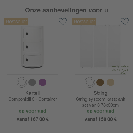
Onze aanbevelingen voor u
Fermob Bistro
Fermob Cadiz
Fermob Calvi
Fermob Caractère
Fermob Cocotte
Fermob Color Mix
Kartell
String
Componibili 3 - Container
String systeem kastplank
Fermob Costa
set van 3 78x30cm
op voorraad
op voorraad
Fermob Croisette
vanaf 167,00 €
vanaf 150,00 €
Fermob Dune