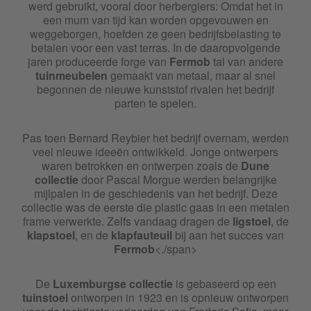
werd gebruikt, vooral door herbergiers: Omdat het in
een mum van tijd kan worden opgevouwen en
weggeborgen, hoefden ze geen bedrijfsbelasting te
betalen voor een vast terras. In de daaropvolgende
jaren produceerde forge van
Fermob
tal van andere
tuinmeubelen
gemaakt van metaal, maar al snel
begonnen de nieuwe kunststof rivalen het bedrijf
parten te spelen.
Pas toen Bernard Reybier het bedrijf overnam, werden
veel nieuwe ideeën ontwikkeld. Jonge ontwerpers
waren betrokken en ontwerpen zoals de
Dune
collectie
door Pascal Morgue werden belangrijke
mijlpalen in de geschiedenis van het bedrijf. Deze
collectie was de eerste die plastic gaas in een metalen
frame verwerkte. Zelfs vandaag dragen de
ligstoel
, de
klapstoel
, en de
klapfauteuil
bij aan het succes van
Fermob
<./span>
De
Luxemburgse collectie
is gebaseerd op een
tuinstoel
ontworpen in 1923 en is opnieuw ontworpen