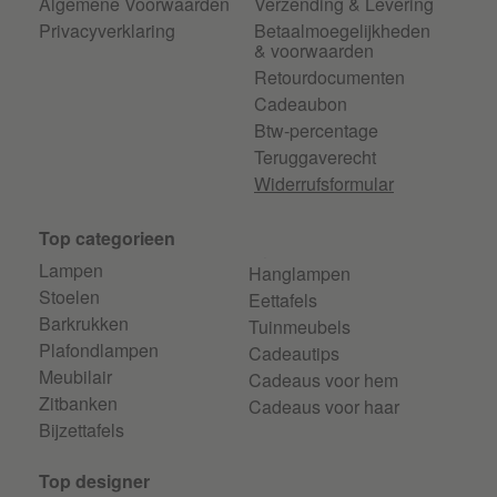
Algemene Voorwaarden
Verzending & Levering
Privacyverklaring
Betaalmoegelijkheden
& voorwaarden
Retourdocumenten
Cadeaubon
Btw-percentage
Teruggaverecht
Widerrufsformular
Top categorieen
Lampen
Hanglampen
Stoelen
Eettafels
Barkrukken
Tuinmeubels
Plafondlampen
Cadeautips
Meubilair
Cadeaus voor hem
Zitbanken
Cadeaus voor haar
Bijzettafels
Top designer