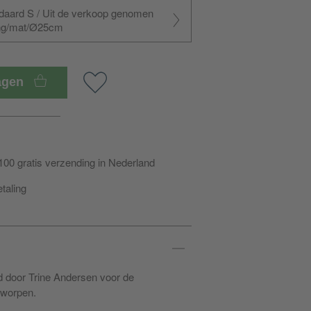
daard S / Uit de verkoop genomen
ing/mat/Ø25cm
wagen
100 gratis verzending in Nederland
etaling
 door Trine Andersen voor de
worpen.