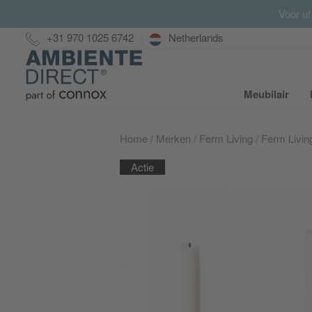
Voor u!
Hotline:
+31 970 1025 6742
Netherlands
Home
Meubilair
S
Home
Merken
Ferm Living
Ferm Livin
Actie