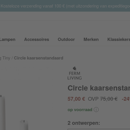
 Kosteloze verzending vanaf 100 € (met uitzondering van expeditieg
Summer Sale:
met tot 65% korting >> nu bestellen
Lampen
Accessoires
Outdoor
Merken
Klassieker
ubmenu van Meubilair uit- of inklappen
Submenu van Lampen uit- of inklappen
Submenu van Accessoires uit- of inkla
Submenu van Outdoor uit-
Submenu van 
g Tiny
Circle kaarsenstandaard
Circle kaarsenst
OVP
75,00 €
57,00 €
-2
op voorraad
2 ontwerpen: