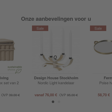
Onze aanbevelingen voor u
iving
Design House Stockholm
Ferm
x set van 2
Nordic Light kandelaar
Poise h
vanaf
76,00 €
58,70 €
OVP
39,00 €
OVP
95,00 €