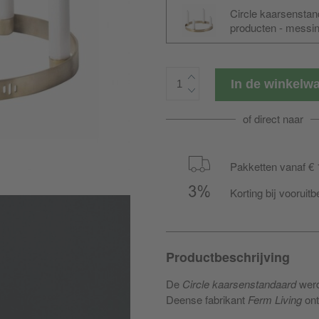
Circle kaarsenstan
producten - mess
In de winkel
of direct naar
Pakketten vanaf € 
Korting bij vooruitb
Productbeschrijving
De
Circle kaarsenstandaard
werd
Deense fabrikant
Ferm Living
ont