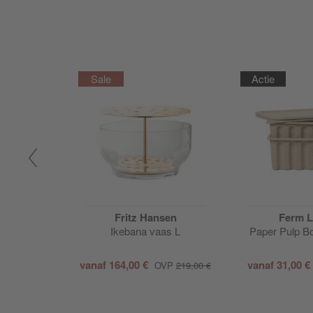
Actie
TEN
Fritz Hansen
Ferm L
aar S
Ikebana vaas L
Paper Pulp Bo
vanaf
164,00 €
vanaf
31,00 €
65,00 €
OVP
219,00 €