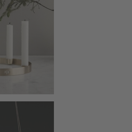
Ø38cm
: 0.7
woonaccessoires. De brede en vee
kussens, dekbedovertrekken, wa
vazen, manden, wandrekken, tapij
inspireren door het online aanbo