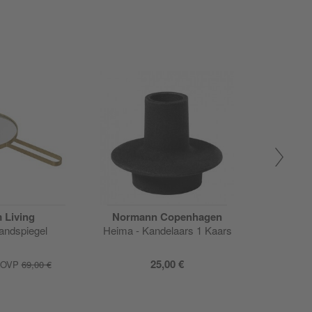
 Living
Normann Copenhagen
andspiegel
Heima - Kandelaars 1 Kaars
4Flam
28
25,00 €
7,80 
OVP
69,00 €