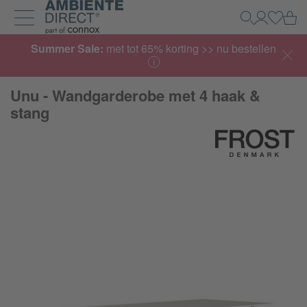
Home
Wi
Zoeken
Mijn acco
Inlogg
Navigatie uit- en inklappen
Summer Sale:
met tot 65% korting >> nu bestellen
Unu - Wandgarderobe met 4 haak &
stang