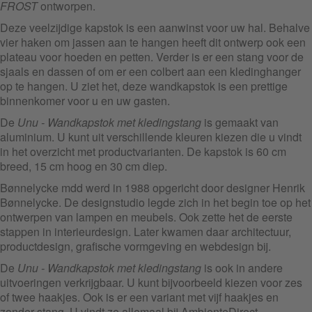
FROST
ontworpen.
Deze veelzijdige kapstok is een aanwinst voor uw hal. Behalve
vier haken om jassen aan te hangen heeft dit ontwerp ook een
plateau voor hoeden en petten. Verder is er een stang voor de
sjaals en dassen of om er een colbert aan een kledinghanger
op te hangen. U ziet het, deze wandkapstok is een prettige
binnenkomer voor u en uw gasten.
De
Unu - Wandkapstok met kledingstang
is gemaakt van
aluminium. U kunt uit verschillende kleuren kiezen die u vindt
in het overzicht met productvarianten. De kapstok is 60 cm
breed, 15 cm hoog en 30 cm diep.
Bønnelycke mdd werd in 1988 opgericht door designer Henrik
Bønnelycke. De designstudio legde zich in het begin toe op het
ontwerpen van lampen en meubels. Ook zette het de eerste
stappen in interieurdesign. Later kwamen daar architectuur,
productdesign, grafische vormgeving en webdesign bij.
De
Unu - Wandkapstok met kledingstang
is ook in andere
uitvoeringen verkrijgbaar. U kunt bijvoorbeeld kiezen voor zes
of twee haakjes. Ook is er een variant met vijf haakjes en
zonder stang. U vindt ze allemaal bij AmbienteDirect.