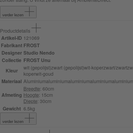
verder lezen
Productdetails
Artikel-ID
121069
Fabrikant
FROST
Designer
Studio Nendo
Collectie
FROST Unu
wit (gepolijst)
zwart (gepolijst)
wit-koper
zwart/zwart
zw
Kleur
koper
wit-goud
Materiaal
Aluminium
aluminium
aluminium
aluminium
aluminiu
Breedte
: 60cm
Afmeting
Hoogte
: 15cm
Diepte
: 30cm
Gewicht
6.5kg
verder lezen