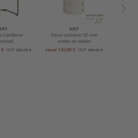
HAY
HAY
e Cantilever
Facet container 20 met
PC Portab
enstoel
voeten en wielen
0 €
vanaf
142,00 €
OVP
385,00 €
OVP
189,00 €
vanaf
93,