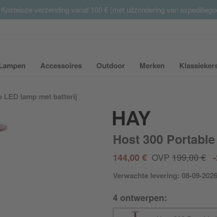
 Kosteloze verzending vanaf 100 € (met uitzondering van expeditieg
Summer Sale:
met tot 65% korting >> nu bestellen
Lampen
Accessoires
Outdoor
Merken
Klassieker
ubmenu van Meubilair uit- of inklappen
Submenu van Lampen uit- of inklappen
Submenu van Accessoires uit- of inkla
Submenu van Outdoor uit-
Submenu van 
e LED lamp met batterij
Host 300 Portable
OVP
199,00 €
144,00 €
Verwachte levering: 08-09-202
4 ontwerpen: