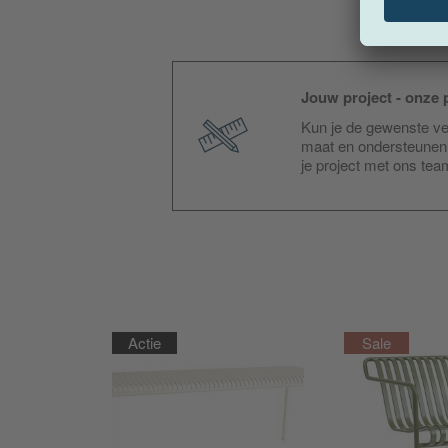
Jouw project - onze p
Kun je de gewenste ver
maat en ondersteunen 
je project met ons te
Actie