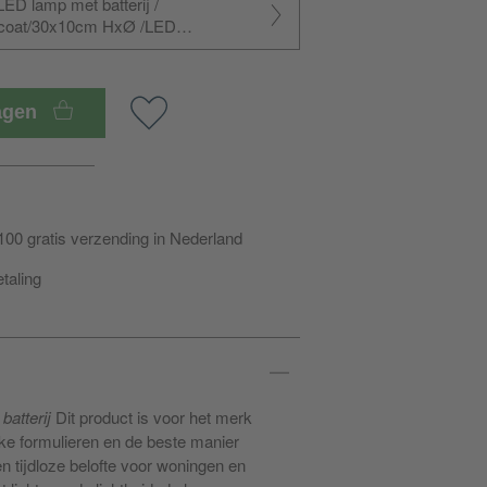
LED lamp met batterij /
ercoat/30x10cm HxØ /LED
I 84/dimbaar/ USC-C-kabel
wagen
100 gratis verzending in Nederland
etaling
atterij
Dit product is voor het merk
jke formulieren en de beste manier
en tijdloze belofte voor woningen en