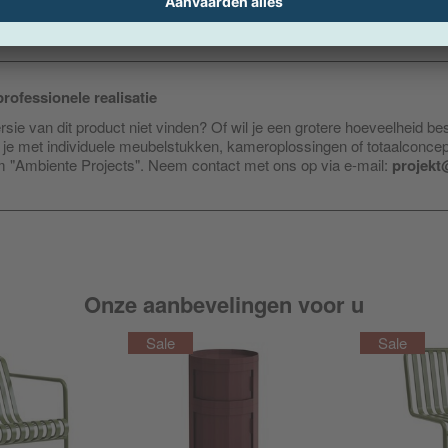
rofessionele realisatie
sie van dit product niet vinden? Of wil je een grotere hoeveelheid be
je met individuele meubelstukken, kameroplossingen of totaalconce
am "Ambiente Projects". Neem contact met ons op via e-mail:
projekt
Onze aanbevelingen voor u