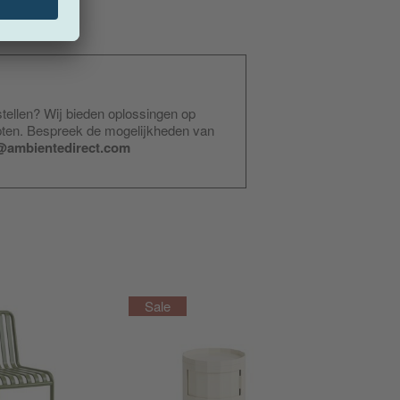
stellen? Wij bieden oplossingen op
pten. Bespreek de mogelijkheden van
@ambientedirect.com