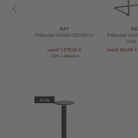
HAY
HA
ver Dining
Palissade tuintafel 220x90cm
Palissade Cant
nstoel
chair
vanaf
1.070,00 €
vanaf
454,00 €
VP
559,00 €
OVP
1.399,00 €
Actie