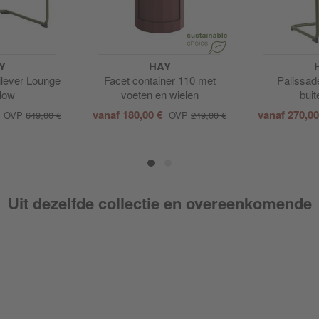
Y
HAY
ilever Lounge
Facet container 110 met
Palissad
 low
voeten en wielen
buit
vanaf
180,00 €
vanaf
270,0
OVP
649,00 €
OVP
249,00 €
Uit dezelfde collectie en overeenkomende