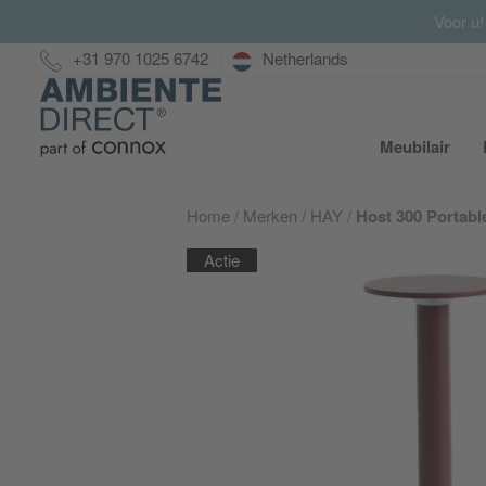
Voor u!
Hotline:
+31 970 1025 6742
Netherlands
Home
Meubilair
S
Home
Merken
HAY
Host 300 Portabl
Actie