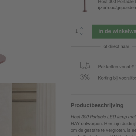
Host 300 Portable 
ijzerrood/gepoed
2W/200K/113lm/CR
In de winkel
of direct naar
Pakketten vanaf € 
Korting bij vooruitb
Productbeschrijving
Host 300 Portable LED lamp met b
HAY ontworpen. Hier zijn duideli
om de gestalte te vergroten, is e