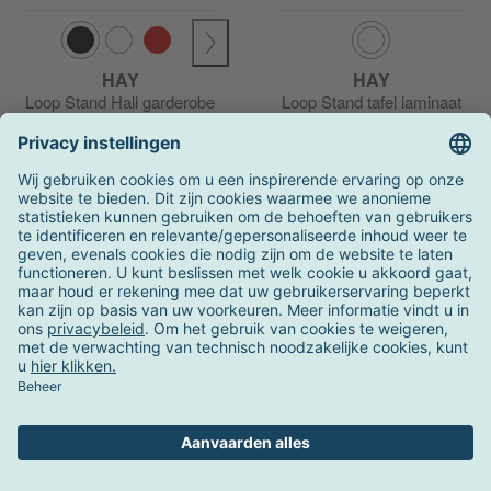
HAY
HAY
Loop Stand Hall garderobe
Loop Stand tafel laminaat
45x150x39cm
op voorraad
op voorraad
vanaf 207,00 €
vanaf 710,00 €
OVP
259,00 €
OVP
889,00 €
Actie