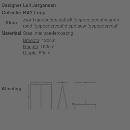
Designer
Leif Jørgensen
Collectie
HAY Loop
zwart (gepoedercoat)
wit (gepoedercoat)
marron
Kleur
rood (gepoedercoat)
diepblauw (gepoedercoat)
Materiaal
Staal met poedercoating
Breedte
: 130cm
Hoogte
: 150cm
Diepte
: 60cm
Afmeting