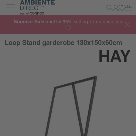
Home
Wi
Zoeken
Mijn acco
Inlogg
Navigatie uit- en inklappen
Summer Sale:
met tot 65% korting >> nu bestellen
Loop Stand garderobe 130x150x60cm