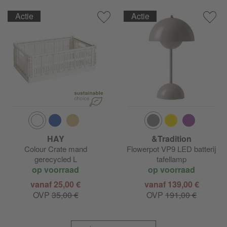
Actie
Actie
HAY
&Tradition
Colour Crate mand
Flowerpot VP9 LED batterij
gerecycled L
tafellamp
op voorraad
op voorraad
vanaf 25,00 €
vanaf 139,00 €
OVP
35,00 €
OVP
191,00 €