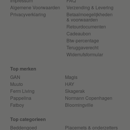
Impressum
FAQ
Algemene Voorwaarden
Verzending & Levering
Privacyverklaring
Betaalmoegelijkheden
& voorwaarden
Retourdocumenten
Cadeaubon
Btw-percentage
Teruggaverecht
Widerrufsformular
Top merken
GAN
Magis
Muuto
HAY
Ferm Living
Skagerak
Pappelina
Normann Copenhagen
Fatboy
Bloomingville
Top categorieen
Beddengoed
Placemets & onderzetters