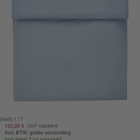
beeld
1
/ 7
152,00 €
OVP
169,00 €
incl. BTW
,
gratis verzending
nog maar 2 op voorraad