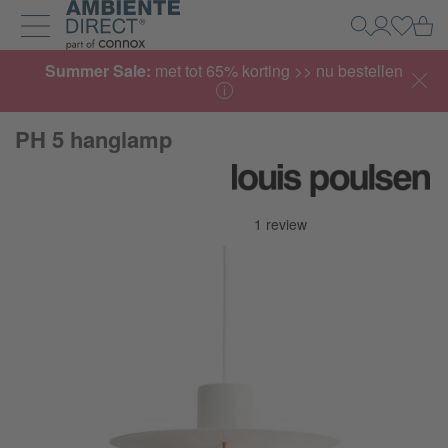
Home
Wi
Zoeken
Mijn acco
Inlogg
Navigatie uit- en inklappen
Summer Sale:
met tot 65% korting >> nu bestellen
PH 5 hanglamp