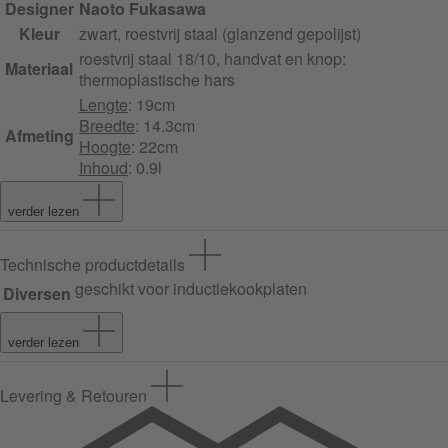
Designer
Naoto Fukasawa
Kleur
zwart, roestvrij staal (glanzend gepolijst)
roestvrij staal 18/10, handvat en knop:
Materiaal
thermoplastische hars
Lengte
: 19cm
Breedte
: 14.3cm
Afmeting
Hoogte
: 22cm
Inhoud
: 0.9l
verder lezen
Technische productdetails
geschikt voor inductiekookplaten
Diversen
verder lezen
Levering & Retouren