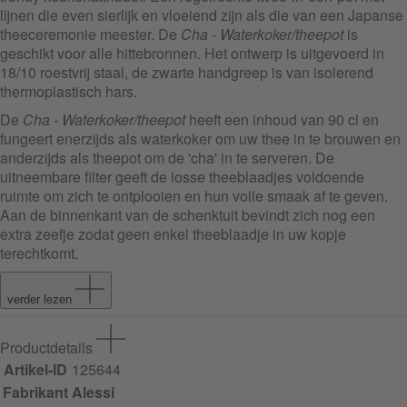
lijnen die even sierlijk en vloeiend zijn als die van een Japanse
theeceremonie meester. De
Cha - Waterkoker/theepot
is
geschikt voor alle hittebronnen. Het ontwerp is uitgevoerd in
18/10 roestvrij staal, de zwarte handgreep is van isolerend
thermoplastisch hars.
De
Cha - Waterkoker/theepot
heeft een inhoud van 90 cl en
fungeert enerzijds als waterkoker om uw thee in te brouwen en
anderzijds als theepot om de 'cha' in te serveren. De
uitneembare filter geeft de losse theeblaadjes voldoende
ruimte om zich te ontplooien en hun volle smaak af te geven.
Aan de binnenkant van de schenktuit bevindt zich nog een
extra zeefje zodat geen enkel theeblaadje in uw kopje
terechtkomt.
verder lezen
Productdetails
Artikel-ID
125644
Fabrikant
Alessi