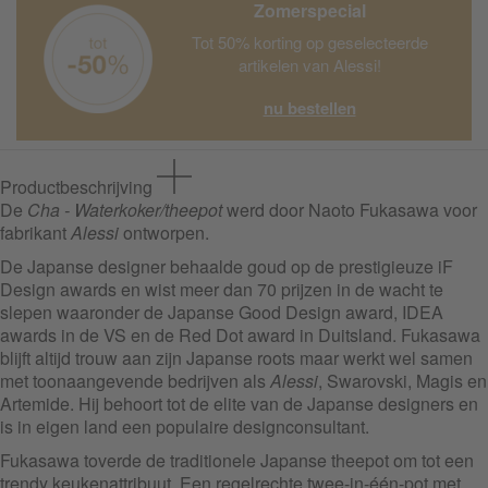
Zomerspecial
Tot 50% korting op geselecteerde
artikelen van Alessi!
nu bestellen
Productbeschrijving
De
Cha - Waterkoker/theepot
werd door Naoto Fukasawa voor
fabrikant
Alessi
ontworpen.
De Japanse designer behaalde goud op de prestigieuze iF
Design awards en wist meer dan 70 prijzen in de wacht te
slepen waaronder de Japanse Good Design award, IDEA
awards in de VS en de Red Dot award in Duitsland. Fukasawa
blijft altijd trouw aan zijn Japanse roots maar werkt wel samen
met toonaangevende bedrijven als
Alessi
, Swarovski, Magis en
Artemide. Hij behoort tot de elite van de Japanse designers en
is in eigen land een populaire designconsultant.
Fukasawa toverde de traditionele Japanse theepot om tot een
trendy keukenattribuut. Een regelrechte twee-in-één-pot met