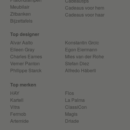
Cadeautips
Meubilair
Cadeaus voor hem
Zitbanken
Cadeaus voor haar
Bijzettafels
Top designer
Alvar Aalto
Konstantin Grcic
Eileen Gray
Egon Eiermann
Charles Eames
Mies van der Rohe
Verner Panton
Stefan Diez
Philippe Starck
Alfredo Häberli
Top merken
HAY
Flos
Kartell
La Palma
Vitra
ClassiCon
Fermob
Magis
Artemide
Driade