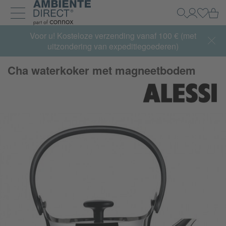
Home
Wi
Zoeken
Mijn acco
Inlogg
Navigatie uit- en inklappen
Summer Sale:
Voor u! Kosteloze verzending vanaf 100 € (met
met tot 65% korting >> nu bestellen
uitzondering van expeditiegoederen)
Cha waterkoker met magneetbodem