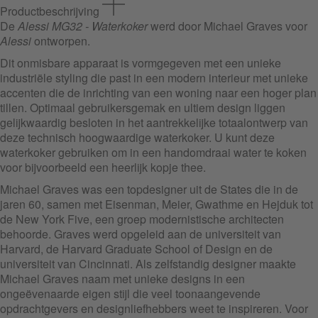
Productbeschrijving
De
Alessi MG32 - Waterkoker
werd door Michael Graves voor
Alessi
ontworpen.
Dit onmisbare apparaat is vormgegeven met een unieke
industriële styling die past in een modern interieur met unieke
accenten die de inrichting van een woning naar een hoger plan
tillen. Optimaal gebruikersgemak en ultiem design liggen
gelijkwaardig besloten in het aantrekkelijke totaalontwerp van
deze technisch hoogwaardige waterkoker. U kunt deze
waterkoker gebruiken om in een handomdraai water te koken
voor bijvoorbeeld een heerlijk kopje thee.
Michael Graves was een topdesigner uit de States die in de
jaren 60, samen met Eisenman, Meier, Gwathme en Hejduk tot
de New York Five, een groep modernistische architecten
behoorde. Graves werd opgeleid aan de universiteit van
Harvard, de Harvard Graduate School of Design en de
universiteit van Cincinnati. Als zelfstandig designer maakte
Michael Graves naam met unieke designs in een
ongeëvenaarde eigen stijl die veel toonaangevende
opdrachtgevers en designliefhebbers weet te inspireren. Voor