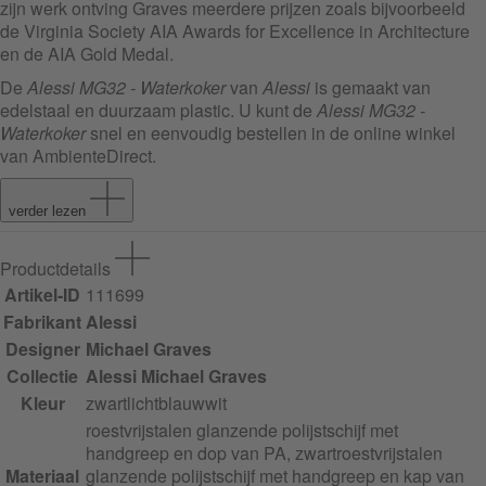
zijn werk ontving Graves meerdere prijzen zoals bijvoorbeeld
de Virginia Society AIA Awards for Excellence in Architecture
en de AIA Gold Medal.
De
Alessi MG32 - Waterkoker
van
Alessi
is gemaakt van
edelstaal en duurzaam plastic. U kunt de
Alessi MG32 -
Waterkoker
snel en eenvoudig bestellen in de online winkel
van AmbienteDirect.
verder lezen
Productdetails
Artikel-ID
111699
Fabrikant
Alessi
Designer
Michael Graves
Collectie
Alessi Michael Graves
Kleur
zwart
lichtblauw
wit
roestvrijstalen glanzende polijstschijf met
handgreep en dop van PA, zwart
roestvrijstalen
Materiaal
glanzende polijstschijf met handgreep en kap van