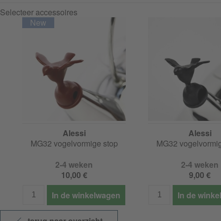
Selecteer accessoires
Alessi
Alessi
MG32 vogelvormige stop
MG32 vogelvormig
2-4 weken
2-4 weken
10,00 €
9,00 €
In de winkelwagen
In de wink
terug naar overzicht