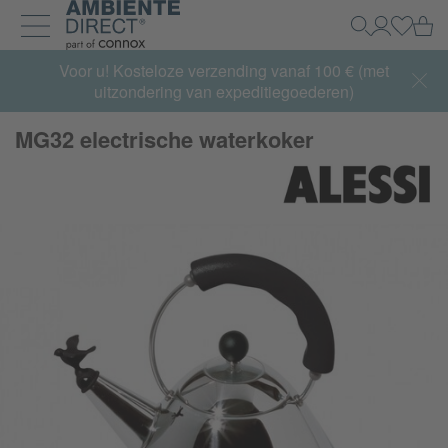
Home
Wi
Zoeken
Mijn acco
Inlogg
Navigatie uit- en inklappen
Summer Sale:
Voor u! Kosteloze verzending vanaf 100 € (met
met tot 65% korting >> nu bestellen
uitzondering van expeditiegoederen)
MG32 electrische waterkoker