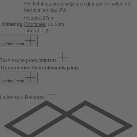
PA, lichtblauw
roestvrijstalen glanzende polish met
handvat en kap: PA
Hoogte
: 27cm
Afmeting
Doorsnee
: 25.5cm
Inhoud
: 1.5l
verder lezen
Technische productdetails
Documenten
Gebruiksaanwijzing
verder lezen
Levering & Retouren