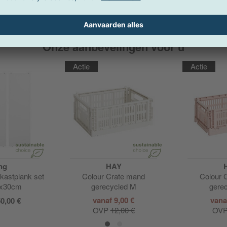
Onze aanbevelingen voor u
Actie
Actie
ng
HAY
kastplank set
Colour Crate mand
Colour 
8x30cm
gerecycled M
gere
vanaf 9,00 €
vana
0,00 €
OVP
12,00 €
OV