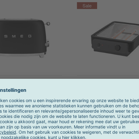
Smeg
RIG-TIG by Stelto
1 2 sneden toaster mat
Foodie platte broodroo
2-4 weken
op voorraad
199,00 €
63,00 €
OVP
69,95