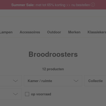
Summer Sale:
met tot 65% korting >> nu bestellen
Lampen
Accessoires
Outdoor
Merken
Klassieker
ubmenu van Meubilair uit- of inklappen
Submenu van Lampen uit- of inklappen
Submenu van Accessoires uit- of inkla
Submenu van Outdoor uit-
Submenu van 
Broodroosters
12 producten
Kamer / ruimte
Collectie
op voorraad