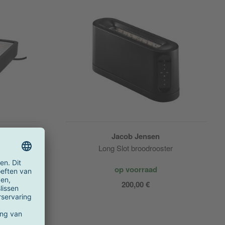
n
Jacob Jensen
ster
Long Slot broodrooster
op voorraad
 €
200,00 €