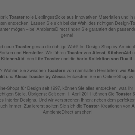
ubrik
Toaster
tolle Lieblingsstücke aus innovativen Materialien und 
ten entdecken. Lassen Sie sich bei der Wahl des richtigen Design-
To
ganter mögen – bei AmbienteDirect finden Sie garantiert den passen
gerne!
nd neue
Toaster
genau die richtige Wahl! Im Design-Shop by Ambiente
 Marken und
Hersteller
. Wir führen
Toaster
von
Alessi
,
KitchenAid
u
 KitchenAid
, den
Lite
Toaster
und die
Vario Kollektion von Dualit
? Wählen Sie zwischen
Toastern
von namhaften Herstellern wie
Ale
lit
und
Alessi Toaster by Alessi
. Entdecken Sie im Online-Shop by
ine-Shops für Design seit 1997, können Sie alles entdecken, was Ihr
ichtigen Stelle. Übrigens: Seit dem 1. April 2011 können Sie
Toaster
&
des Interior Designs. Und wir versprechen Ihnen: neben dem perfekte
auch immer: Zuallererst sollten Sie sich die
Toaster
-Kreationen von
A
AmbienteDirect ansehen!