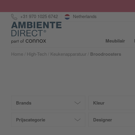
Hotline:
+31 970 1025 6742
Netherlands
Home
Meubilair
S
Home
High-Tech
Keukenapparatuur
Broodroosters
Brands
Kleur
Prijscategorie
Designer