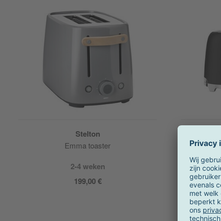
Stelton
Emma toaster
TSF0
2-4 weken
199,00 €