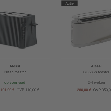
Actie
Alessi
Alessi
Plissé toaster
SG68 W toaster
op voorraad
2-4 weken
 101,00 €
OVP
110,00 €
280,00 €
OVP
350,0