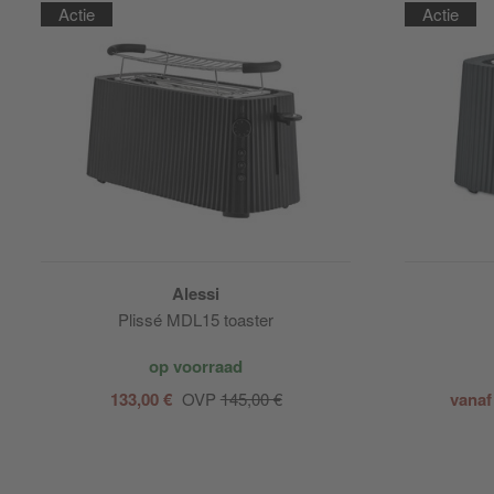
Actie
Actie
Alessi
Plissé MDL15 toaster
op voorraad
133,00 €
OVP
145,00 €
vanaf