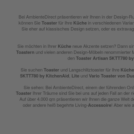
Bei AmbienteDirect präsentieren wir Ihnen in der Design-R
können Sie
Toaster
für Ihre
Küche
in verschiedenen Varian
Sie eher auf klassisches Design setzen, oder es extrava
Sie möchten in Ihrer
Küche
neue Akzente setzen? Dann si
Toastern
und vielen anderen Design-Möbeln renommierter
den
Toaster
Artisan 5KTT780 by
Sie suchen
Toaster
und Langschlitztoaster für Ihre
Küche
5KTT780 by KitchenAid
,
Lite
und
Vario Toaster von Dua
Sie sehen: Bei AmbienteDirect, einem der führenden Onl
Toaster
Ihrer Träume sind Sie bei uns auf jeden Fall an der r
Auf über 4.000 qm präsentieren wir Ihnen die ganze Welt 
oder andere heiß begehrte Living-
Accessoire
! Aber wie 