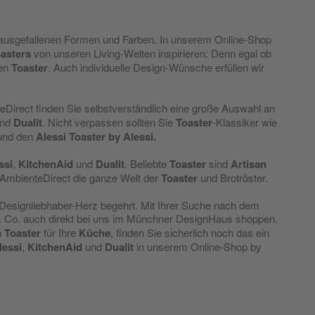
in ausgefallenen Formen und Farben. In unserem Online-Shop
asters
von unseren Living-Welten inspirieren: Denn egal ob
den
Toaster
. Auch individuelle Design-Wünsche erfüllen wir
Direct finden Sie selbstverständlich eine große Auswahl an
nd
Dualit
. Nicht verpassen sollten Sie
Toaster
-Klassiker wie
und den
Alessi Toaster by Alessi.
ssi
,
KitchenAid
und
Dualit
. Beliebte
Toaster
sind
Artisan
 AmbienteDirect die ganze Welt der
Toaster
und Brotröster.
 Designliebhaber-Herz begehrt. Mit Ihrer Suche nach dem
 Co. auch direkt bei uns im Münchner DesignHaus shoppen.
n
Toaster
für Ihre
Küche
, finden Sie sicherlich noch das ein
lessi
,
KitchenAid
und
Dualit
in unserem Online-Shop by