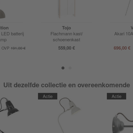
tion
Tojo
V
LED batterij
Flachmann kast/
Akari 10A
lamp
schoenenkast
559,00 €
696,00 €
OVP
191,00 €
Uit dezelfde collectie en overeenkomende
Actie
Actie