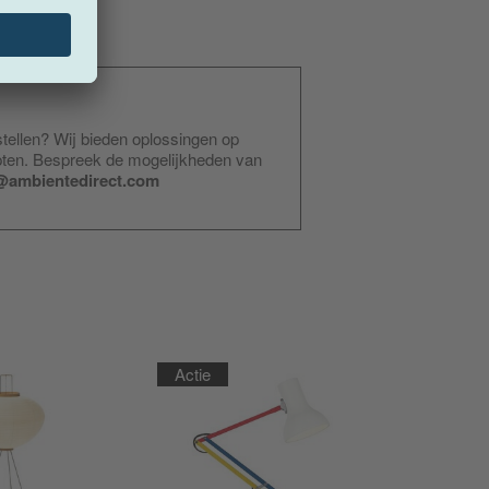
stellen? Wij bieden oplossingen op
pten. Bespreek de mogelijkheden van
@ambientedirect.com
Actie
Actie