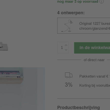
nog maar 3 op voorraad
4 ontwerpen:
Original 1227 bure
chroom/glanzend/
240V/5,5W/600lm/2
In de winkel
of direct naar
Pakketten vanaf € 
Korting bij vooruitb
Productbeschrijving