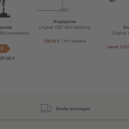
Anglepoise
epoise
Original 1227 Mini tafellamp
An
Mini bureaulamp
Original
139,00 €
OVP
168,00 €
vanaf
115,
F
237,00 €
Snelle leveringen