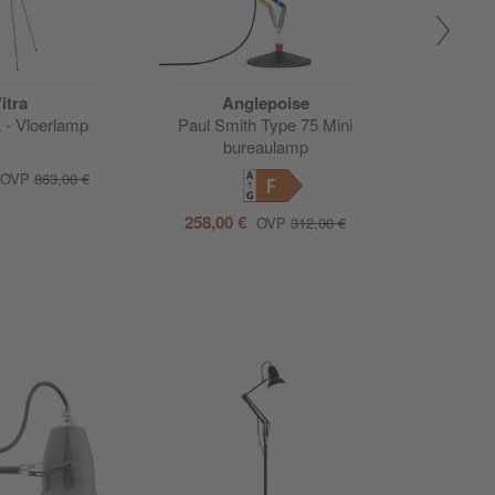
itra
Anglepoise
 - Vloerlamp
Paul Smith Type 75 Mini
Ske
bureaulamp
42,00
OVP
863,00 €
F
258,00 €
OVP
312,00 €