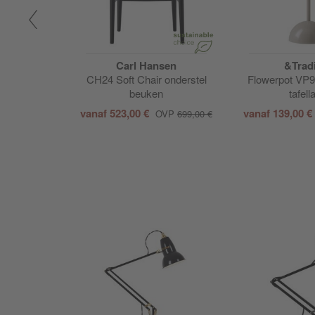
Carl Hansen
&Tradi
e bureau
CH24 Soft Chair onderstel
Flowerpot VP9 
5cm
beuken
tafel
vanaf
523,00 €
vanaf
139,00 €
OVP
699,00 €