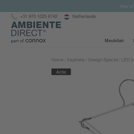
Voor u!
Hotline:
+31 970 1025 6742
Netherlands
Home
Meubilair
S
Home
Inspiratie
Design-Special
LED b
Actie