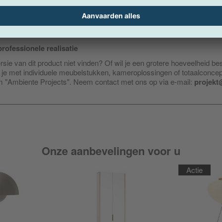
rofessionele realisatie
sie van dit product niet vinden? Of wil je een grotere hoeveelheid be
je met individuele meubelstukken, kameroplossingen of totaalconce
am "Ambiente Projects". Neem contact met ons op via e-mail:
projekt
Onze aanbevelingen voor u
Actie