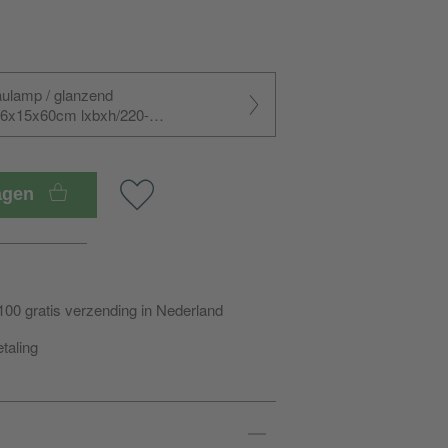
aulamp / glanzend
46x15x60cm lxbxh/220-
700K/stekker type C
wagen
100 gratis verzending in Nederland
etaling