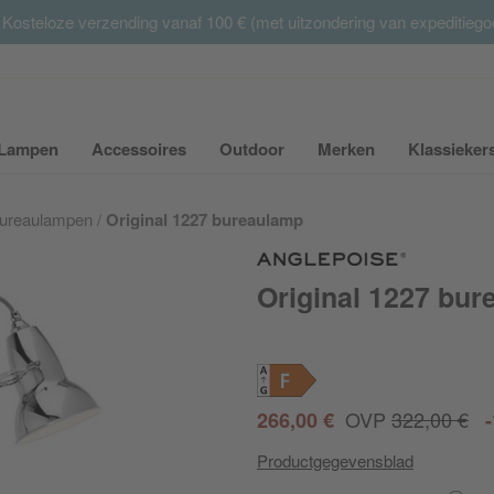
 Kosteloze verzending vanaf 100 € (met uitzondering van expeditieg
Summer Sale:
met tot 65% korting >> nu bestellen
Lampen
Accessoires
Outdoor
Merken
Klassieker
ubmenu van Meubilair uit- of inklappen
Submenu van Lampen uit- of inklappen
Submenu van Accessoires uit- of inkla
Submenu van Outdoor uit-
Submenu van 
ureaulampen
Original 1227 bureaulamp
Original 1227 bu
F
OVP
322,00 €
266,00 €
Productgegevensblad