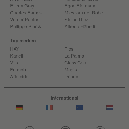
Eileen Gray
Egon Eiermann
Charles Eames
Mies van der Rohe
Verner Panton
Stefan Diez
Philippe Starck
Alfredo Häberli
Top merken
HAY
Flos
Kartell
La Palma
Vitra
ClassiCon
Fermob
Magis
Artemide
Driade
International