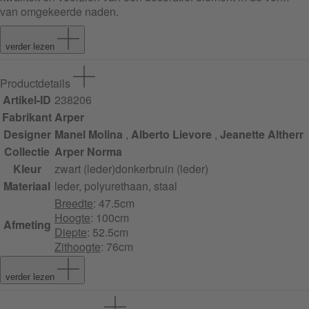
van omgekeerde naden.
verder lezen
Productdetails
Artikel-ID
238206
Fabrikant
Arper
Designer
Manel Molina
,
Alberto Lievore
,
Jeanette Altherr
Collectie
Arper Norma
Kleur
zwart (leder)
donkerbruin (leder)
Materiaal
leder, polyurethaan, staal
Breedte
: 47.5cm
Hoogte
: 100cm
Afmeting
Diepte
: 52.5cm
Zithoogte
: 76cm
verder lezen