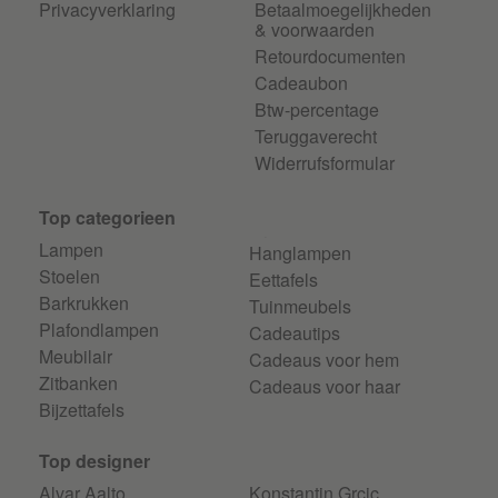
Privacyverklaring
Betaalmoegelijkheden
& voorwaarden
Retourdocumenten
Cadeaubon
Btw-percentage
Teruggaverecht
Widerrufsformular
Top categorieen
Lampen
Hanglampen
Stoelen
Eettafels
Barkrukken
Tuinmeubels
Plafondlampen
Cadeautips
Meubilair
Cadeaus voor hem
Zitbanken
Cadeaus voor haar
Bijzettafels
Top designer
Alvar Aalto
Konstantin Grcic