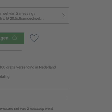
en set van 2 messing /
h x Ø 20.5x8cm/decksel
wagen
100 gratis verzending in Nederland
etaling
permolen set van 2 messing
werd