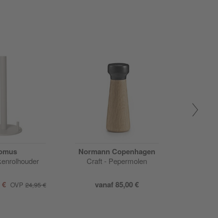
Actie
omus
Normann Copenhagen
kenrolhouder
Craft - Pepermolen
Wine Br
decan
0 €
vanaf
85,00 €
vanaf
55
OVP
24,95 €