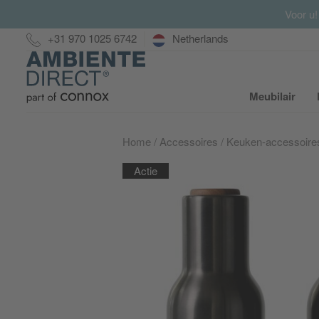
Voor u!
Hotline:
+31 970 1025 6742
Netherlands
Home
Meubilair
S
Home
Accessoires
Keuken-accessoire
Actie