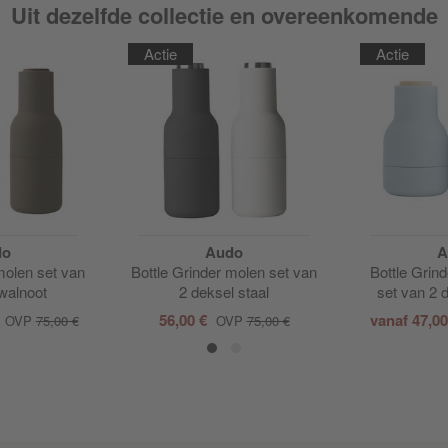
Uit dezelfde collectie en overeenkomende
Actie
Actie
do
Audo
A
molen set van
Bottle Grinder molen set van
Bottle Grin
walnoot
2 deksel staal
set van 2 
56,00 €
vanaf
47,0
OVP
75,00 €
OVP
75,00 €