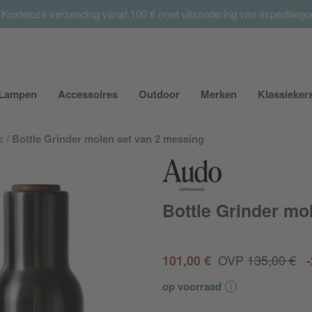
 Kosteloze verzending vanaf 100 € (met uitzondering van expeditieg
Summer Sale:
met tot 65% korting >> nu bestellen
Lampen
Accessoires
Outdoor
Merken
Klassieker
ubmenu van Meubilair uit- of inklappen
Submenu van Lampen uit- of inklappen
Submenu van Accessoires uit- of inkla
Submenu van Outdoor uit-
Submenu van 
s
Bottle Grinder molen set van 2 messing
Bottle Grinder mo
OVP
135,00 €
101,00 €
op voorraad