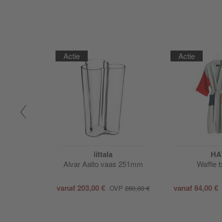
Actie
Actie
iittala
HA
molen
Alvar Aalto vaas 251mm
Waffle 
vanaf
203,00 €
vanaf
84,00 €
VP
99,00 €
OVP
260,00 €