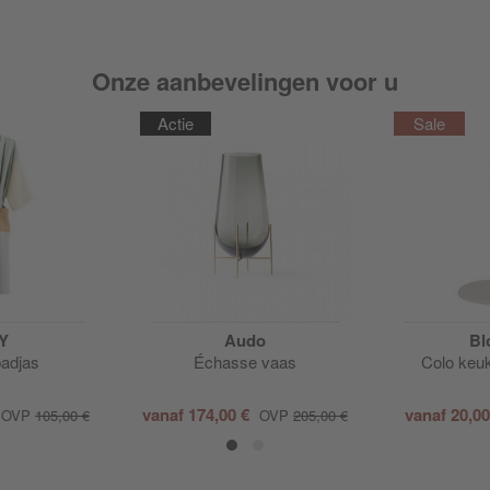
Onze aanbevelingen voor u
Actie
Y
Audo
Bl
badjas
Échasse vaas
Colo keu
vanaf
174,00 €
vanaf
20,0
OVP
105,00 €
OVP
205,00 €