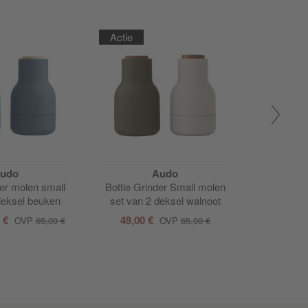
Actie
Actie
udo
Audo
der molen small
Bottle Grinder Small molen
Bottle Gri
deksel beuken
set van 2 deksel walnoot
2
0 €
49,00 €
132,00
OVP
65,00 €
OVP
65,00 €