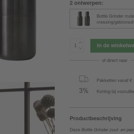
2 ontwerpen:
Bottle Grinder mol
messing/gebronsd/
walnotenhout
In de winkel
of direct naar
Pakketten vanaf € 
Korting bij vooruitb
Productbeschrijving
Deze
Bottle Grinder zout- en pe