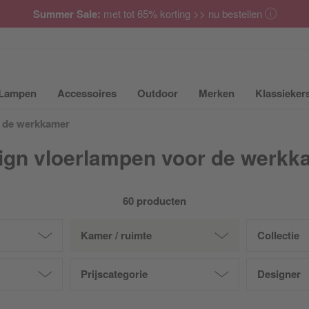
Summer Sale:
met tot 65% korting >> nu bestellen
Lampen
Accessoires
Outdoor
Merken
Klassieker
ubmenu van Meubilair uit- of inklappen
Submenu van Lampen uit- of inklappen
Submenu van Accessoires uit- of inkla
Submenu van Outdoor uit-
Submenu van 
r de werkkamer
ign vloerlampen voor de werkk
60 producten
Kamer / ruimte
Collectie
Prijscategorie
Designer