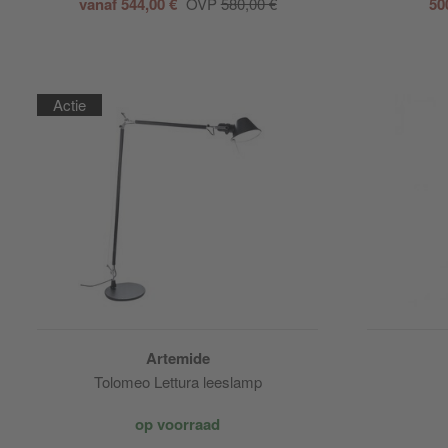
vanaf 544,00 €
OVP
580,00 €
50
Actie
Artemide
Tolomeo Lettura leeslamp
op voorraad