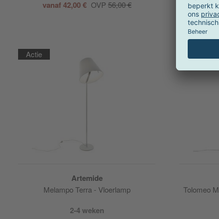
vanaf 42,00 €
OVP
56,00 €
vanaf
Actie
Actie
Artemide
Melampo Terra - Vloerlamp
Tolomeo M
2-4 weken