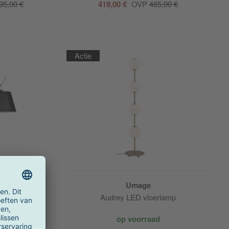
95,00 €
419,00 €
OVP
465,00 €
Actie
Umage
p zwart met
Audrey LED vloerlamp
op voorraad