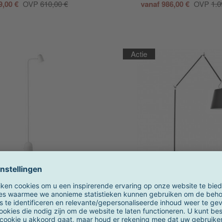
9,00 €
OVP
610,00 €
vanaf 986,00 €
OVP
1.0
Actie
Northern
Artemide
Buddy vloerlamp
Tolomeo Mega Terra vloerlam
dimmer
op voorraad
2-4 weken