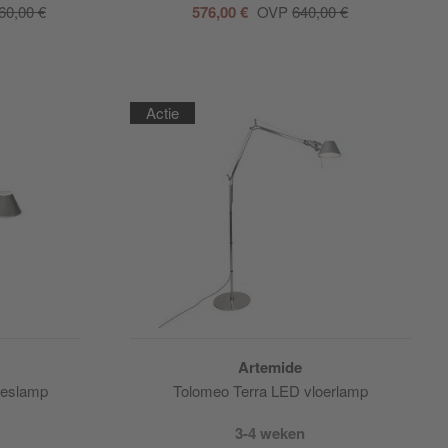
60,00 €
576,00 €
OVP
640,00 €
Actie
Artemide
eeslamp
Tolomeo Terra LED vloerlamp
3-4 weken