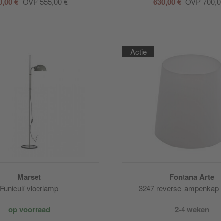
0,00 €
OVP
555,00 €
630,00 €
OVP
700,0
Actie
Marset
Fontana Arte
Funiculí vloerlamp
3247 reverse lampenka
op voorraad
2-4 weken