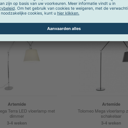
 467,00 €
OVP
549,00 €
vanaf 990,00 €
OVP
1.1
Actie
Artemide
Artemide
ega Terra LED vloerlamp met
Tolomeo Mega vloerlamp z
dimmer
schakelaar
3-4 weken
3-4 weken