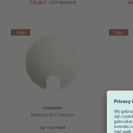
776,00 €
OVP
834,00 €
54
Luceplan
Berenice D12 reflector
op voorraad