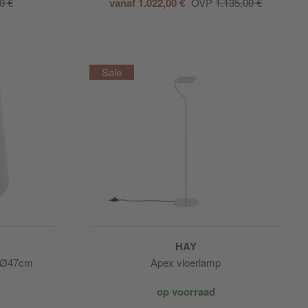
0 €
vanaf 1.022,00 €
OVP
1.135,00 €
HAY
p Ø47cm
Apex vloerlamp
op voorraad