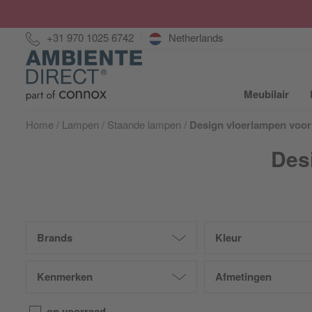
Hotline:
+31 970 1025 6742
Netherlands
Home
Meubilair
S
Home
Lampen
Staande lampen
Design vloerlampen voo
Des
Brands
Kleur
Kenmerken
Afmetingen
op voorraad