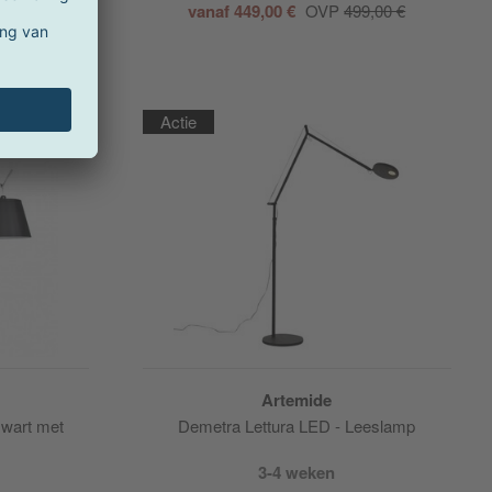
00,00 €
vanaf 449,00 €
OVP
499,00 €
Actie
Artemide
wart met
Demetra Lettura LED - Leeslamp
3-4 weken