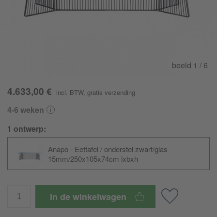
beeld
1
/ 6
4.633,00 €
incl. BTW
,
gratis verzending
4-6 weken
1 ontwerp:
Anapo - Eettafel / onderstel zwart/glas
15mm/250x105x74cm lxbxh
In de winkelwagen