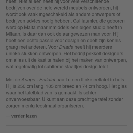
heeft. Niet alleen heeft hij voor vele verschillende
bedrijven over de hele wereld meubels ontworpen, hij
wordt ook vaak ingeschakeld als andere ontwerpers of
bedrijven advies nodig hebben. Guillaumier, die geboren
werd op Malta maar inmiddels een eigen studio heeft in
Milaan, is daar dan ook de aangewezen man voor. Hij
heeft een echte passie voor design en deelt zijn kennis
graag met anderen. Voor
Driade
heeft hij meerdere
unieke stukken ontworpen. Het bedrijf prikkelt designers
om alles uit de kast te halen bij het maken van ontwerpen,
wat regelmatig tot sublieme staaltjes design leidt.
Met de
Anapo - Eettafel
haalt u een flinke eettafel in huis.
Hij is 250 cm lang, 105 cm breed en 74 cm hoog. Het glas
waar het tafelblad van is gemaakt, is schier
onverwoestbaar. U kunt aan deze prachtige tafel zonder
zorgen menig feestmaal organiseren.
verder lezen