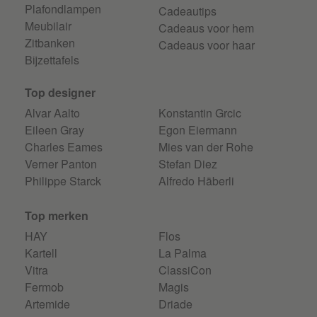
Plafondlampen
Cadeautips
Meubilair
Cadeaus voor hem
Zitbanken
Cadeaus voor haar
Bijzettafels
Top designer
Alvar Aalto
Konstantin Grcic
Eileen Gray
Egon Eiermann
Charles Eames
Mies van der Rohe
Verner Panton
Stefan Diez
Philippe Starck
Alfredo Häberli
Top merken
HAY
Flos
Kartell
La Palma
Vitra
ClassiCon
Fermob
Magis
Artemide
Driade