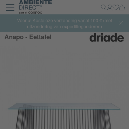
Home
Wi
Zoeken
Mijn acco
Inlogg
Navigatie uit- en inklappen
Summer Sale:
Voor u! Kosteloze verzending vanaf 100 € (met
met tot 65% korting >> nu bestellen
uitzondering van expeditiegoederen)
Anapo - Eettafel