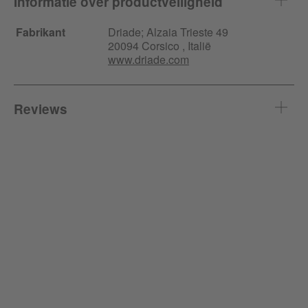
Informatie over productveiligheid
Fabrikant
Driade;
Alzaia Trieste
49
20094 Corsico , Italië
www.driade.com
Reviews