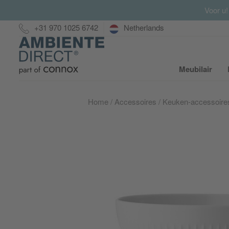
Voor u!
Hotline:
+31 970 1025 6742
Netherlands
Home
Meubilair
S
Home
Accessoires
Keuken-accessoire