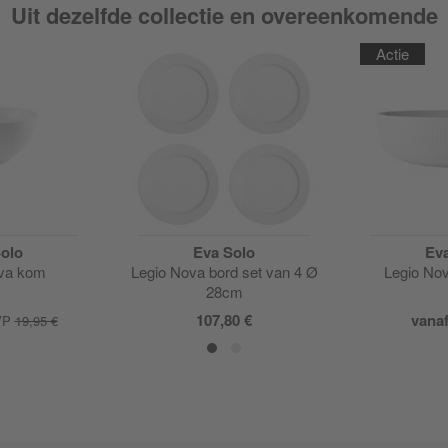
Uit dezelfde collectie en overeenkomende
Actie
olo
Eva Solo
Ev
va kom
Legio Nova bord set van 4 Ø
Legio Nov
28cm
107,80 €
vana
VP
19,95 €