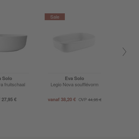
Actie
a Solo
Eva Solo
a fruitschaal
Legio Nova soufflévorm
Legio 
ke
f
27,95 €
vanaf
38,20 €
25,00
OVP
44,95 €