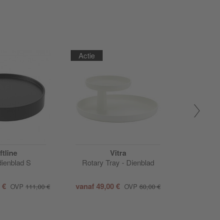
Actie
Actie
ftline
Vitra
Design H
ienblad S
Rotary Tray - Dienblad
Lun
0 €
vanaf
49,00 €
vanaf
241
OVP
111,00 €
OVP
60,00 €