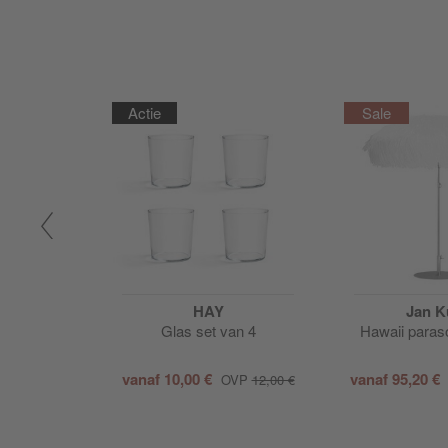
Actie
o
HAY
Jan K
lade schaal
Glas set van 4
Hawaii paras
4l
vanaf
10,00 €
vanaf
95,20 €
39,95 €
OVP
12,00 €