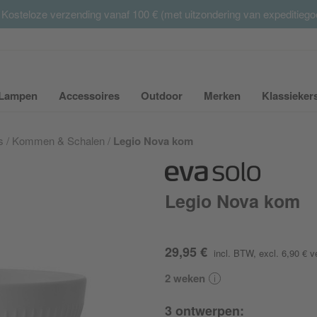
 Kosteloze verzending vanaf 100 € (met uitzondering van expeditieg
Summer Sale:
met tot 65% korting >> nu bestellen
Lampen
Accessoires
Outdoor
Merken
Klassieker
ubmenu van Meubilair uit- of inklappen
Submenu van Lampen uit- of inklappen
Submenu van Accessoires uit- of inkla
Submenu van Outdoor uit-
Submenu van 
s
Kommen & Schalen
Legio Nova kom
Legio Nova kom
29,95 €
incl. BTW
, excl. 6,90 €
v
2 weken
3 ontwerpen: