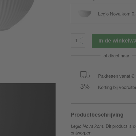
Legio Nova kom 0,5
In de winkel
of direct naar
Pakketten vanaf € 
Korting bij vooruitb
Productbeschrijving
Legio Nova kom
. Dit product is
ontworpen.