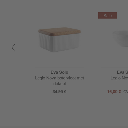
o
Eva Solo
Eva S
va - Beker
Legio Nova botervloot met
Legio No
deksel
34,95 €
16,00 €
O