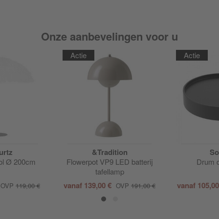
Onze aanbevelingen voor u
Actie
Actie
urtz
&Tradition
So
ol Ø 200cm
Flowerpot VP9 LED batterij
Drum d
tafellamp
vanaf
139,00 €
vanaf
105,0
OVP
119,00 €
OVP
191,00 €