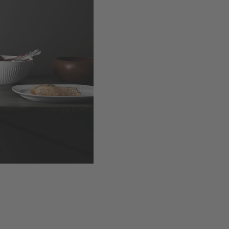
Doorsnee
:
h
h x Ø 6,5x1
h x Ø 9,5x2
Inhoud
:
h x
h x Ø 6,5x1
h x Ø 9,5x2