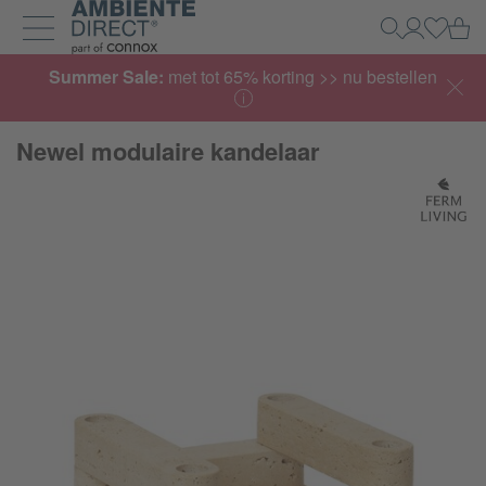
Home
Wi
Zoeken
Mijn acco
Inlogg
Navigatie uit- en inklappen
Summer Sale:
met tot 65% korting >> nu bestellen
Newel modulaire kandelaar