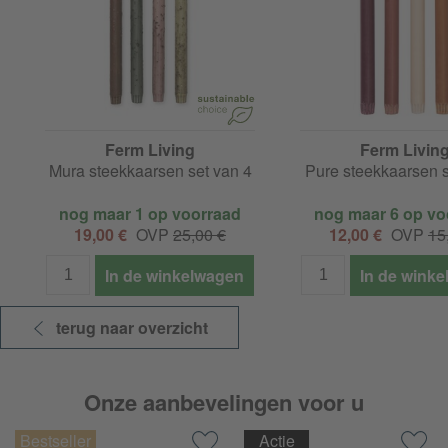
Ferm Living
Ferm Livin
Mura steekkaarsen set van 4
Pure steekkaarsen s
nog maar 1 op voorraad
nog maar 6 op vo
19,00 €
OVP
25,00 €
12,00 €
OVP
15
In de winkelwagen
In de wink
terug naar overzicht
Onze aanbevelingen voor u
Actie