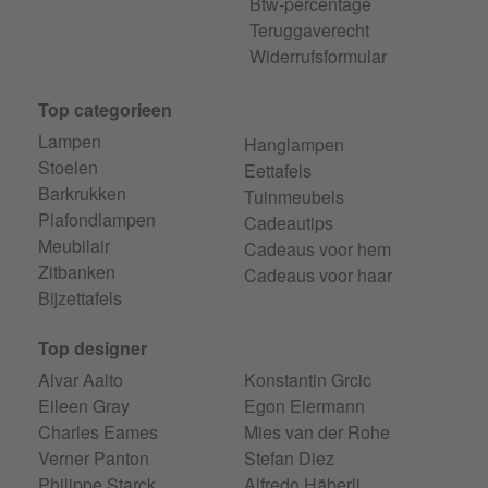
Btw-percentage
Teruggaverecht
Widerrufsformular
Top categorieen
Lampen
Hanglampen
Stoelen
Eettafels
Barkrukken
Tuinmeubels
Plafondlampen
Cadeautips
Meubilair
Cadeaus voor hem
Zitbanken
Cadeaus voor haar
Bijzettafels
Top designer
Alvar Aalto
Konstantin Grcic
Eileen Gray
Egon Eiermann
Charles Eames
Mies van der Rohe
Verner Panton
Stefan Diez
Philippe Starck
Alfredo Häberli