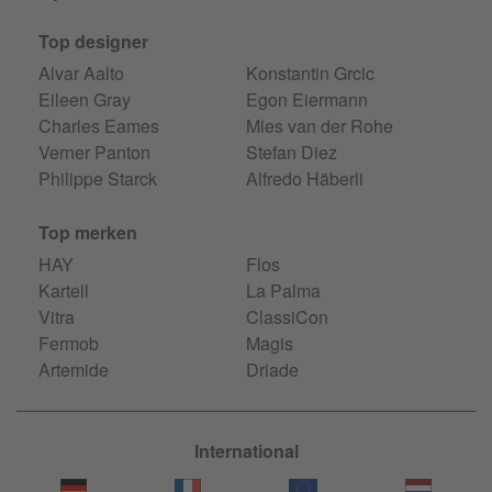
Top designer
Alvar Aalto
Konstantin Grcic
Eileen Gray
Egon Eiermann
Charles Eames
Mies van der Rohe
Verner Panton
Stefan Diez
Philippe Starck
Alfredo Häberli
Top merken
HAY
Flos
Kartell
La Palma
Vitra
ClassiCon
Fermob
Magis
Artemide
Driade
International