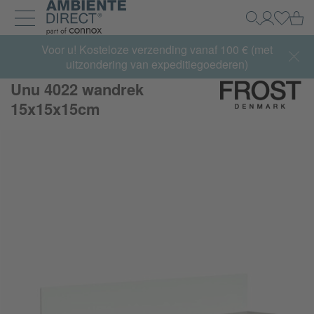
Home
Wi
Zoeken
Mijn acco
Inlogg
Navigatie uit- en inklappen
Summer Sale:
Voor u! Kosteloze verzending vanaf 100 € (met
met tot 65% korting >> nu bestellen
uitzondering van expeditiegoederen)
Unu 4022 wandrek
15x15x15cm