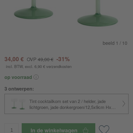
beeld
1
/ 10
34,00 €
-31%
OVP
49,00 €
incl. BTW
, excl. 6,90 €
verzendkosten
op voorraad
3 ontwerpen:
Tint cocktailkom set van 2 / helder, jade
lichtgroen, jade donkergroen/
12,5x9cm HxØ
/180ml
In de winkelwagen