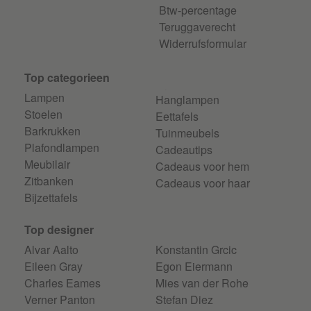
Btw-percentage
Teruggaverecht
Widerrufsformular
Top categorieen
Lampen
Hanglampen
Stoelen
Eettafels
Barkrukken
Tuinmeubels
Plafondlampen
Cadeautips
Meubilair
Cadeaus voor hem
Zitbanken
Cadeaus voor haar
Bijzettafels
Top designer
Alvar Aalto
Konstantin Grcic
Eileen Gray
Egon Eiermann
Charles Eames
Mies van der Rohe
Verner Panton
Stefan Diez