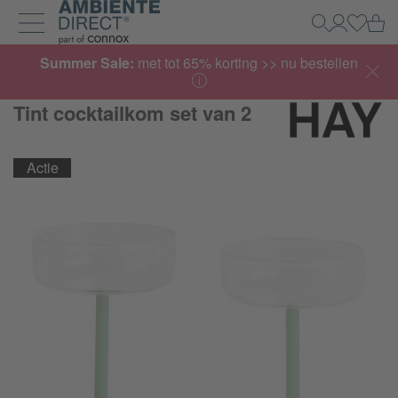
Home
Wi
Zoeken
Mijn acco
Inlogg
Navigatie uit- en inklappen
Summer Sale:
met tot 65% korting >> nu bestellen
Tint cocktailkom set van 2
Actie