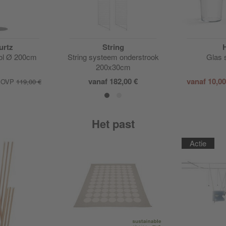
urtz
String
ol Ø 200cm
String systeem onderstrook
Glas 
200x30cm
vanaf
182,00 €
vanaf
10,0
OVP
119,00 €
Het past
Actie