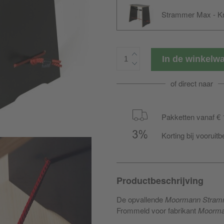
Strammer Max - Kr
In de winkel
of direct naar
Pakketten vanaf € 
Korting bij vooruitb
Productbeschrijving
De opvallende
Moormann Stramm
Frommeld voor fabrikant
Moorm