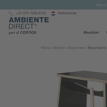
Voor u!
Hotline:
+31 970 1025 6742
Netherlands
Home
Meubilair
S
Home
Merken
Moormann
Moormann 