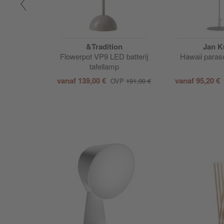
on
&Tradition
Jan K
hanglamp
Flowerpot VP9 LED batterij
Hawaii paras
tafellamp
vanaf
139,00 €
vanaf
95,20 €
VP
398,00 €
OVP
191,00 €