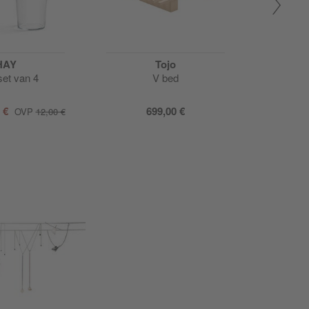
HAY
Tojo
set van 4
V bed
Colou
ge
0 €
699,00 €
vanaf
9,
OVP
12,00 €