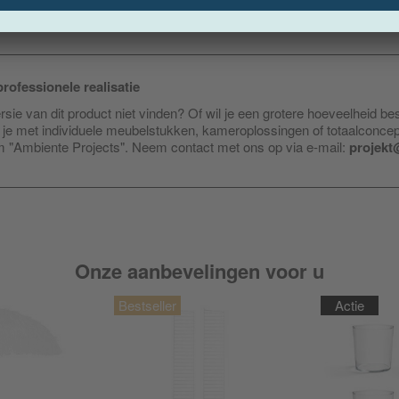
rofessionele realisatie
sie van dit product niet vinden? Of wil je een grotere hoeveelheid be
je met individuele meubelstukken, kameroplossingen of totaalconce
am "Ambiente Projects". Neem contact met ons op via e-mail:
projekt
Onze aanbevelingen voor u
Actie