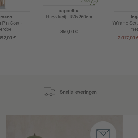
pappelina
rmann
Hugo tapijt 180x260cm
Ing
Pin Coat -
YaYaHo Set 
erobe
met
850,00 €
492,00 €
2.017,00 
Snelle leveringen