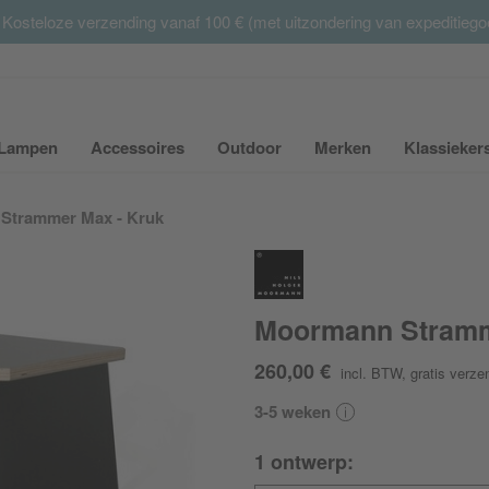
 Kosteloze verzending vanaf 100 € (met uitzondering van expeditieg
Summer Sale:
met tot 65% korting >> nu bestellen
Lampen
Accessoires
Outdoor
Merken
Klassieker
ubmenu van Meubilair uit- of inklappen
Submenu van Lampen uit- of inklappen
Submenu van Accessoires uit- of inkla
Submenu van Outdoor uit-
Submenu van 
Strammer Max - Kruk
Moormann Stramm
260,00 €
incl. BTW
,
gratis verze
3-5 weken
1 ontwerp: