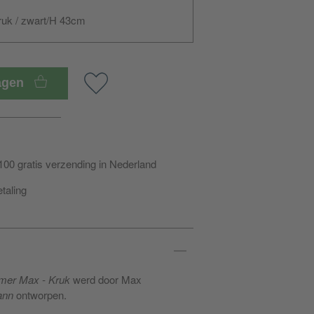
uk / zwart/H 43cm
wagen
100 gratis verzending in Nederland
etaling
er Max - Kruk
werd door Max
ann
ontworpen.