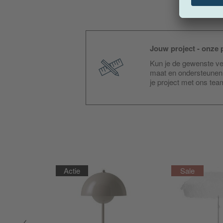
Jouw project - onze p
Kun je de gewenste ver
maat en ondersteunen 
je project met ons te
Actie