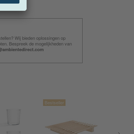
stellen? Wij bieden oplossingen op
pten. Bespreek de mogelijkheden van
@ambientedirect.com
Actie