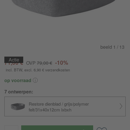
beeld
1
/ 13
Actie
Actie
Actie
Actie
Actie
Actie
71,00 €
-10%
OVP
79,00 €
incl. BTW
, excl. 6,90 €
verzendkosten
op voorraad
7 ontwerpen:
Restore dienblad / grijs/polymer
felt/31x40x12cm lxbxh