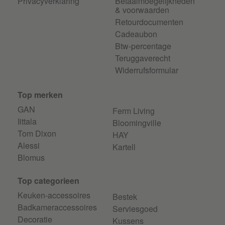
Privacyverklaring
Betaalmoegelijkheden
& voorwaarden
Retourdocumenten
Cadeaubon
Btw-percentage
Teruggaverecht
Widerrufsformular
Top merken
GAN
Ferm Living
Iittala
Bloomingville
Tom Dixon
HAY
Alessi
Kartell
Blomus
Top categorieen
Keuken-accessoires
Bestek
Badkameraccessoires
Serviesgoed
Decoratie
Kussens