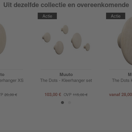
Uit dezelfde collectie en overeenkomende
Actie
Actie
to
Muuto
M
eerhanger XS
The Dots - Kleerhanger set
The Dots 
103,00 €
vanaf
28,0
VP
20,00 €
OVP
115,00 €