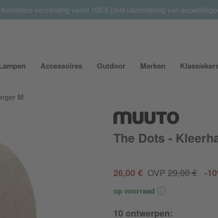
 Kosteloze verzending vanaf 100 € (met uitzondering van expeditieg
Summer Sale:
met tot 65% korting >> nu bestellen
Lampen
Accessoires
Outdoor
Merken
Klassieker
ubmenu van Meubilair uit- of inklappen
Submenu van Lampen uit- of inklappen
Submenu van Accessoires uit- of inkla
Submenu van Outdoor uit-
Submenu van 
anger M
The Dots - Kleerh
OVP
29,00 €
26,00 €
-1
op voorraad
10 ontwerpen: