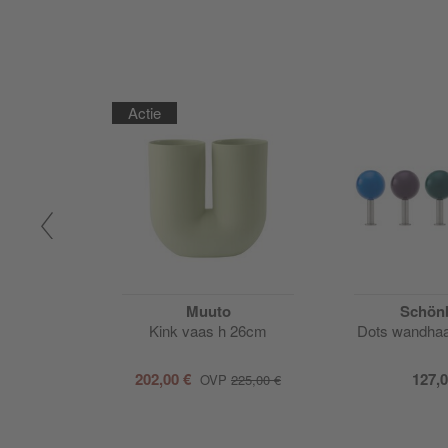
Actie
Muuto
Schön
arderobe
Kink vaas h 26cm
Dots wandhaa
202,00 €
127,0
135,00 €
OVP
225,00 €