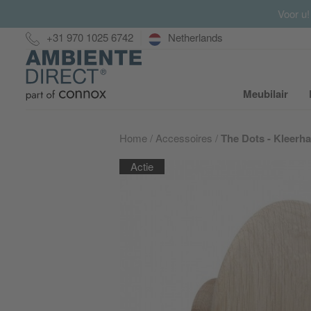
Voor u!
Hotline:
+31 970 1025 6742
Netherlands
Home
Meubilair
S
Home
Accessoires
The Dots - Kleerh
Actie