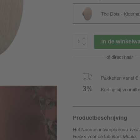
The Dots - Kleerh
In de winkel
of direct naar
Pakketten vanaf € 
Korting bij vooruitb
Productbeschrijving
Het Noorse ontwerpbureau
Tveit
Hooks
voor de fabrikant
Muuto
.