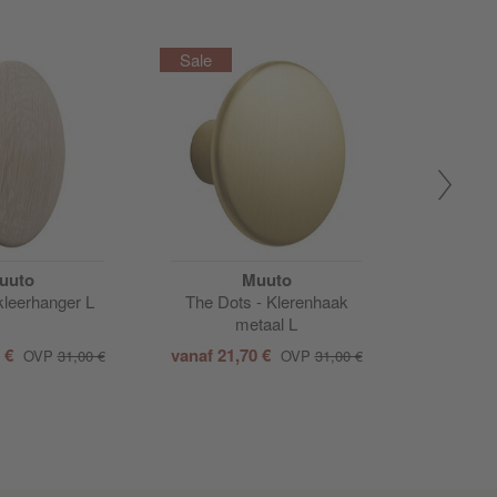
Actie
uuto
Muuto
kleerhanger L
The Dots - Klerenhaak
The Dot
metaal L
0 €
vanaf
21,70 €
15,00
OVP
31,00 €
OVP
31,00 €