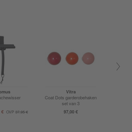
omus
Vitra
uchewisser
Coat Dots garderobehaken
Dot Soft
set van 3
0 €
97,00 €
76,00
OVP
37,95 €