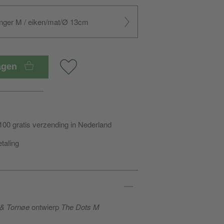
anger M / eiken/mat/Ø 13cm
wagen
100 gratis verzending in Nederland
etaling
 & Tornøe
ontwierp
The Dots M