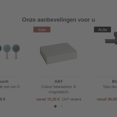
Onze aanbevelingen voor u
Actie
buch
HAY
Bl
k set van 5
Colour bewaarbox S
Vipo do
magnetisch
0 €
vanaf
10,20 €
vanaf
36,0
OVP
14,00 €