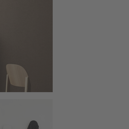
es
: 10.7cm
lichtblauw
: 
middernacht
off-white
: 1
oranje
: 13c
stof groen
: 
taupe
: 10.7
zwart
: 13cm