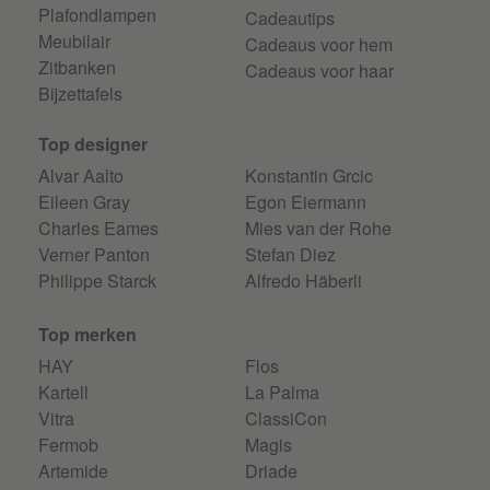
Plafondlampen
Cadeautips
Meubilair
Cadeaus voor hem
Zitbanken
Cadeaus voor haar
Bijzettafels
Top designer
Alvar Aalto
Konstantin Grcic
Eileen Gray
Egon Eiermann
Charles Eames
Mies van der Rohe
Verner Panton
Stefan Diez
Philippe Starck
Alfredo Häberli
Top merken
HAY
Flos
Kartell
La Palma
Vitra
ClassiCon
Fermob
Magis
Artemide
Driade