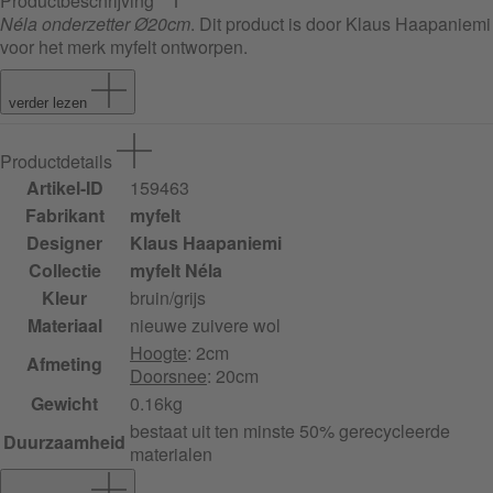
Productbeschrijving
Néla onderzetter Ø20cm
. Dit product is door Klaus Haapaniemi
voor het merk myfelt ontworpen.
verder lezen
Productdetails
Artikel-ID
159463
Fabrikant
myfelt
Designer
Klaus Haapaniemi
Collectie
myfelt Néla
Kleur
bruin/grijs
Materiaal
nieuwe zuivere wol
Hoogte
: 2cm
Afmeting
Doorsnee
: 20cm
Gewicht
0.16kg
bestaat uit ten minste 50% gerecycleerde
Duurzaamheid
materialen