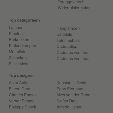
Teruggaverecht
Widerrufsformular
Top categorieen
Lampen
Hanglampen
Stoelen
Eettafels
Barkrukken
Tuinmeubels
Plafondlampen
Cadeautips
Meubilair
Cadeaus voor hem
Zitbanken
Cadeaus voor haar
Bijzettafels
Top designer
Alvar Aalto
Konstantin Grcic
Eileen Gray
Egon Eiermann
Charles Eames
Mies van der Rohe
Verner Panton
Stefan Diez
Philippe Starck
Alfredo Häberli