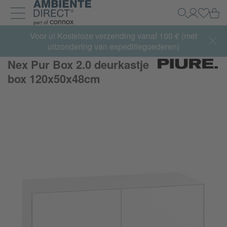
Home
Wi
Zoeken
Mijn acco
Inlogg
Navigatie uit- en inklappen
Summer Sale:
Voor u! Kosteloze verzending vanaf 100 € (met
met tot 65% korting >> nu bestellen
uitzondering van expeditiegoederen)
Nex Pur Box 2.0 deurkastje
box 120x50x48cm