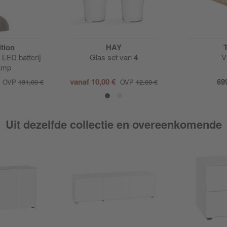
tion
HAY
LED batterij
Glas set van 4
V
lamp
vanaf
10,00 €
69
OVP
191,00 €
OVP
12,00 €
Uit dezelfde collectie en overeenkomende