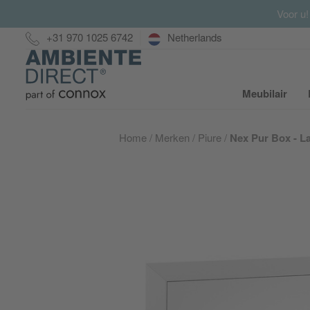
Voor u!
Hotline:
+31 970 1025 6742
Netherlands
Home
Meubilair
S
Home
Merken
Piure
Nex Pur Box - L