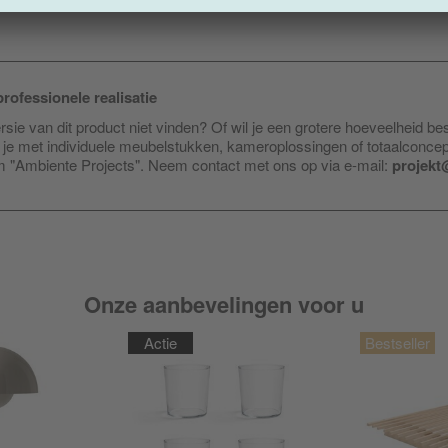
rofessionele realisatie
sie van dit product niet vinden? Of wil je een grotere hoeveelheid be
je met individuele meubelstukken, kameroplossingen of totaalconce
am "Ambiente Projects". Neem contact met ons op via e-mail:
projekt
Onze aanbevelingen voor u
Actie