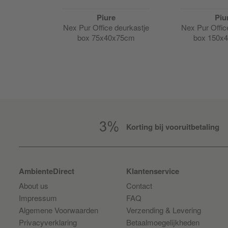
Piure
Piu
TV box
Nex Pur Office deurkastje
Nex Pur Offic
8cm
box 75x40x75cm
box 150x
Korting bij vooruitbetaling
AmbienteDirect
Klantenservice
About us
Contact
Impressum
FAQ
Algemene Voorwaarden
Verzending & Levering
Privacyverklaring
Betaalmoegelijkheden