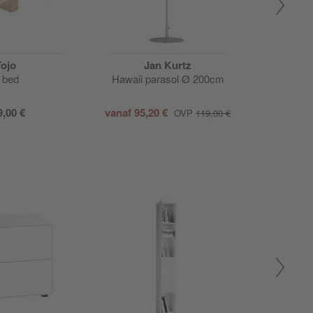
Tojo
Jan Kurtz
&
 bed
Hawaii parasol Ø 200cm
Flowerp
9,00 €
vanaf
95,20 €
vanaf
177
OVP
119,00 €