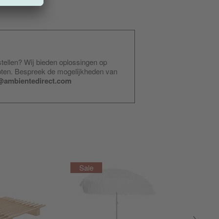
stellen? Wij bieden oplossingen op
pten. Bespreek de mogelijkheden van
@ambientedirect.com
Actie