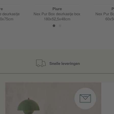
re
Piure
P
e deurkastje
Nex Pur Box deurkastje box
Nex Pur Bo
40x75cm
180x52,5x48cm
60x5
Snelle leveringen