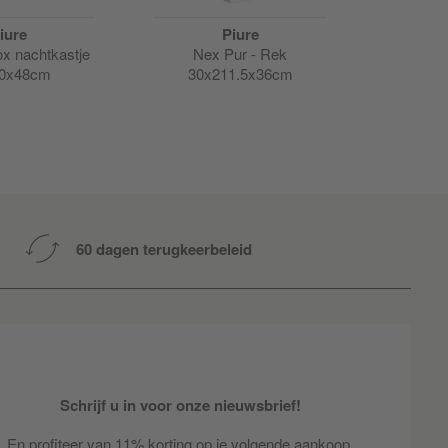
iure
Piure
x nachtkastje
Nex Pur - Rek
Nex Pur
0x48cm
30x211.5x36cm
20
60 dagen terugkeerbeleid
Schrijf u in voor onze nieuwsbrief!
En profiteer van 11% korting op je volgende aankoop.