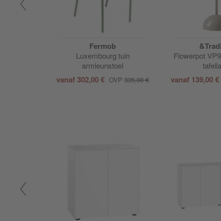
Fermob
&Tradi
Container
Luxembourg tuin
Flowerpot VP9 
armleunstoel
tafel
00 €
vanaf
302,00 €
vanaf
139,00 €
OVP
335,00 €