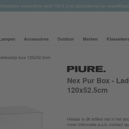
 Kosteloze verzending vanaf 100 € (met uitzondering van expeditieg
Summer Sale:
met tot 65% korting >> nu bestellen
Lampen
Accessoires
Outdoor
Merken
Klassieker
ubmenu van Meubilair uit- of inklappen
Submenu van Lampen uit- of inklappen
Submenu van Accessoires uit- of inkla
Submenu van Outdoor uit-
Submenu van 
adekastje box 120x52.5cm
Nex Pur Box - Lad
120x52.5cm
Helaas is dit artikel niet in het
meer informatie a.u.b. contact 