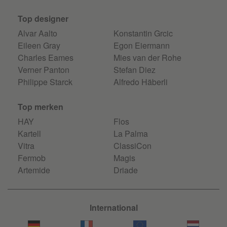
Top designer
Alvar Aalto
Konstantin Grcic
Eileen Gray
Egon Eiermann
Charles Eames
Mies van der Rohe
Verner Panton
Stefan Diez
Philippe Starck
Alfredo Häberli
Top merken
HAY
Flos
Kartell
La Palma
Vitra
ClassiCon
Fermob
Magis
Artemide
Driade
International