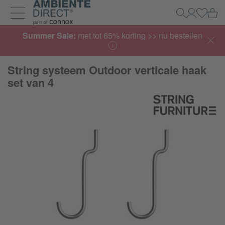
Home
Wi
Zoeken
Mijn acco
Inlogg
Navigatie uit- en inklappen
Summer Sale:
met tot 65% korting >> nu bestellen
String systeem Outdoor verticale haak
set van 4