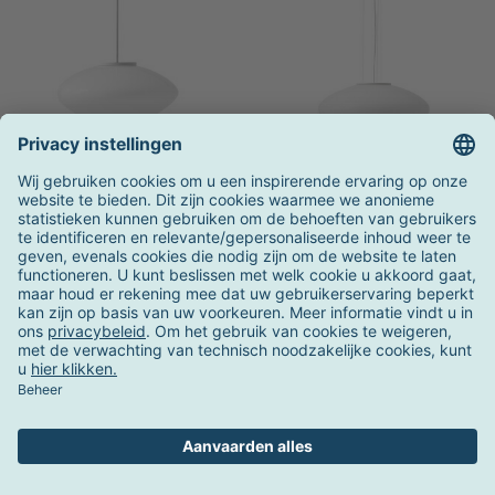
&Tradition
&Tradition
Mist AP15 pendellamp
Mist AP20 hanglamp Ø
56cm
2-4 weken
2-4 weken
342,00 €
1.098,00 €