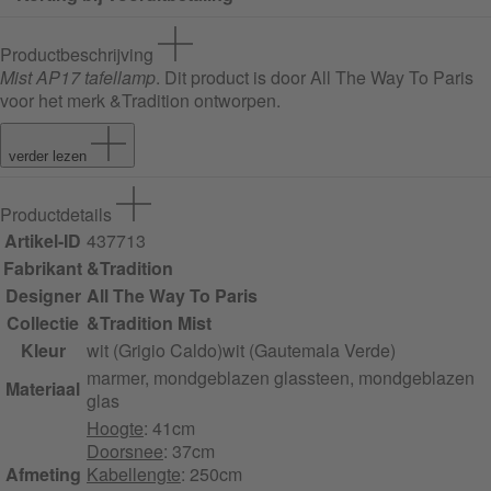
Productbeschrijving
Mist AP17 tafellamp
. Dit product is door All The Way To Paris
voor het merk &Tradition ontworpen.
verder lezen
Productdetails
Artikel-ID
437713
Fabrikant
&Tradition
Designer
All The Way To Paris
Collectie
&Tradition Mist
Kleur
wit (Grigio Caldo)
wit (Gautemala Verde)
marmer, mondgeblazen glas
steen, mondgeblazen
Materiaal
glas
Hoogte
: 41cm
Doorsnee
: 37cm
Afmeting
Kabellengte
: 250cm