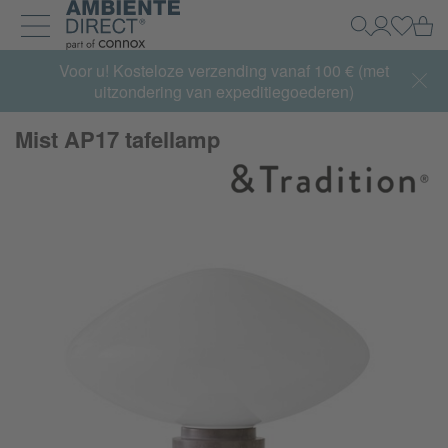
Home
Wi
Zoeken
Mijn acco
Inlogg
Navigatie uit- en inklappen
Summer Sale:
Voor u! Kosteloze verzending vanaf 100 € (met
met tot 65% korting >> nu bestellen
uitzondering van expeditiegoederen)
Mist AP17 tafellamp