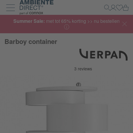
Home
Wi
Zoeken
Mijn acco
Inlogg
Navigatie uit- en inklappen
Summer Sale:
met tot 65% korting >> nu bestellen
Barboy container