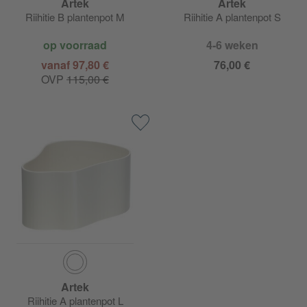
Artek
Artek
Riihitie B plantenpot M
Riihitie A plantenpot S
op voorraad
4-6 weken
vanaf 97,80 €
76,00 €
OVP
115,00 €
Artek
Riihitie A plantenpot L