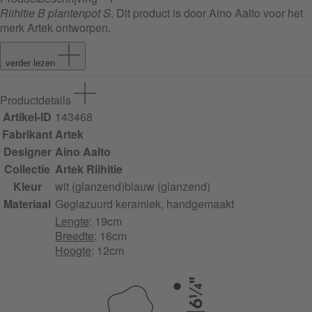
Riihitie B plantenpot S
. Dit product is door Aino Aalto voor het
merk Artek ontworpen.
verder lezen
Productdetails
Artikel-ID
143468
Fabrikant
Artek
Designer
Aino Aalto
Collectie
Artek Riihitie
Kleur
wit (glanzend)
blauw (glanzend)
Materiaal
Geglazuurd keramiek, handgemaakt
Lengte
: 19cm
Breedte
: 16cm
Hoogte
: 12cm