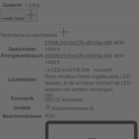
Gewicht
1.23kg
verder lezen
Technische productdetails
2700K/241lm/CRI=90/max 6W
: 6kW /
Gewichteter
1000 h
Energieverbrauch
3000K/257lm/CRI=90/max 5W
: 5kW /
1000 h
1x LED-Unit FIX/6W - inclusief
Deze armatuur bevat ingebouwde LED-
Lichtmiddel
lampen. In de armatuur kunnen de LED-
lampen niet worden vervangen.
Keurmerk
CE-keurmerk
Isolatie
Beschermklasse III
Beschermklasse
IP20