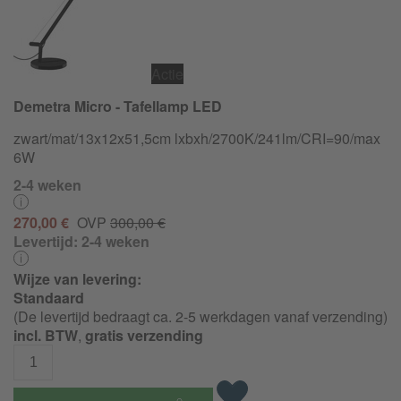
Actie
Demetra Micro - Tafellamp LED
zwart/
mat/
13x12x51,5cm lxbxh/
2700K/
241lm/
CRI=90/
max
6W
2-4 weken
270,00 €
OVP
300,00 €
Levertijd:
2-4 weken
Wijze van levering:
Standaard
(De levertijd bedraagt ca. 2-5 werkdagen vanaf verzending)
incl. BTW
,
gratis verzending