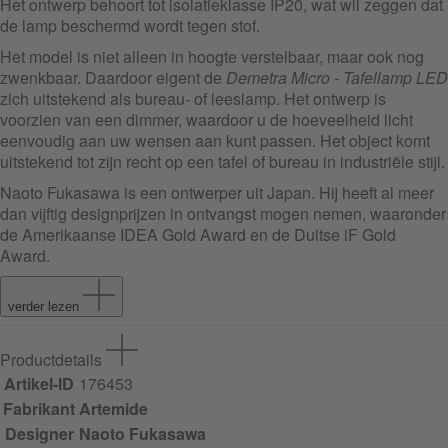
Het ontwerp behoort tot isolatieklasse IP20, wat wil zeggen dat
de lamp beschermd wordt tegen stof.
Het model is niet alleen in hoogte verstelbaar, maar ook nog
zwenkbaar. Daardoor eigent de
Demetra Micro - Tafellamp LED
zich uitstekend als bureau- of leeslamp. Het ontwerp is
voorzien van een dimmer, waardoor u de hoeveelheid licht
eenvoudig aan uw wensen aan kunt passen. Het object komt
uitstekend tot zijn recht op een tafel of bureau in industriële stijl.
Naoto Fukasawa is een ontwerper uit Japan. Hij heeft al meer
dan vijftig designprijzen in ontvangst mogen nemen, waaronder
de Amerikaanse IDEA Gold Award en de Duitse iF Gold
Award.
verder lezen
Productdetails
Artikel-ID
176453
Fabrikant
Artemide
Designer
Naoto Fukasawa