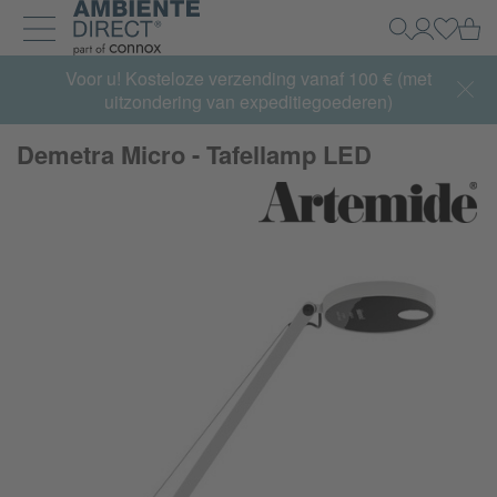
Home
Wi
Zoeken
Mijn acco
Inlogg
Navigatie uit- en inklappen
Summer Sale:
Voor u! Kosteloze verzending vanaf 100 € (met
met tot 65% korting >> nu bestellen
uitzondering van expeditiegoederen)
Demetra Micro - Tafellamp LED