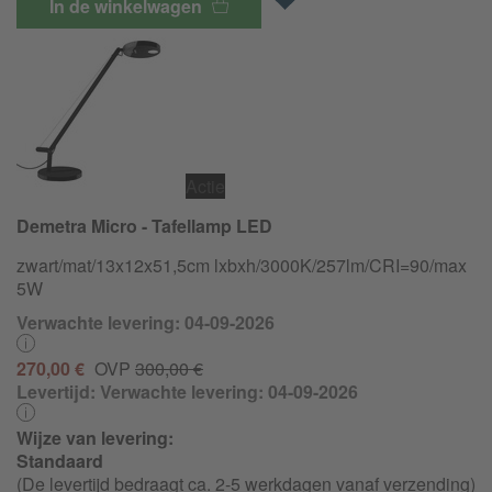
In de winkelwagen
Actie
Demetra Micro - Tafellamp LED
zwart/
mat/
13x12x51,5cm lxbxh/
3000K/
257lm/
CRI=90/
max
5W
Verwachte levering: 04-09-2026
270,00 €
OVP
300,00 €
Levertijd:
Verwachte levering: 04-09-2026
Wijze van levering:
Standaard
(De levertijd bedraagt ca. 2-5 werkdagen vanaf verzending)