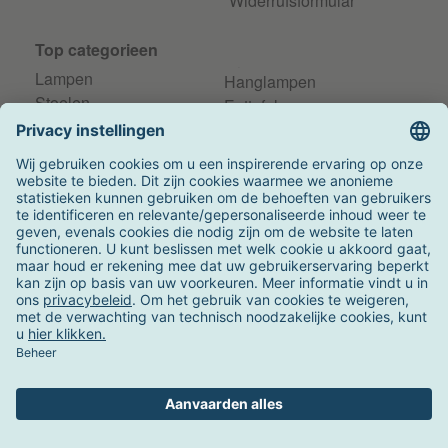
Widerrufsformular
Top categorieen
Lampen
Hanglampen
Stoelen
Eettafels
Barkrukken
Tuinmeubels
Plafondlampen
Cadeautips
Meubilair
Cadeaus voor hem
Zitbanken
Cadeaus voor haar
Bijzettafels
Top designer
Alvar Aalto
Konstantin Grcic
Eileen Gray
Egon Eiermann
Charles Eames
Mies van der Rohe
Verner Panton
Stefan Diez
Philippe Starck
Alfredo Häberli
Top merken