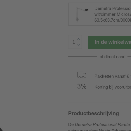
Demetra Professio
wit/dimmer Micros
63.5x63.7cm/3000
In de winkel
of direct naar
Pakketten vanaf € 
Korting bij vooruitb
Productbeschrijving
De
Demetra Professional Paret
ontworpen door Naoto Fukasawa