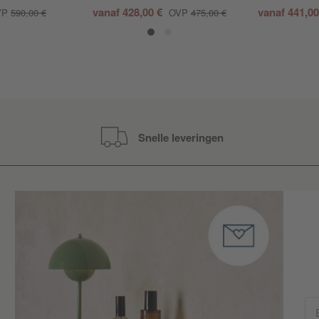
vanaf
428,00 €
vanaf
441,0
VP
590,00 €
OVP
475,00 €
Snelle leveringen