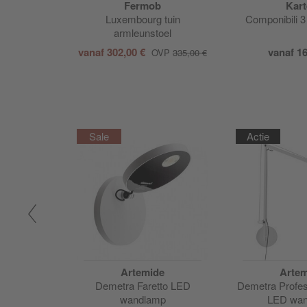
Fermob
Kart
nderstrook
Luxembourg tuin
Componibili 3
cm
armleunstoel
00 €
vanaf
302,00 €
vanaf
16
OVP
335,00 €
Actie
Artemide
Artem
Demetra Faretto LED
Demetra Profes
wandlamp
LED wa