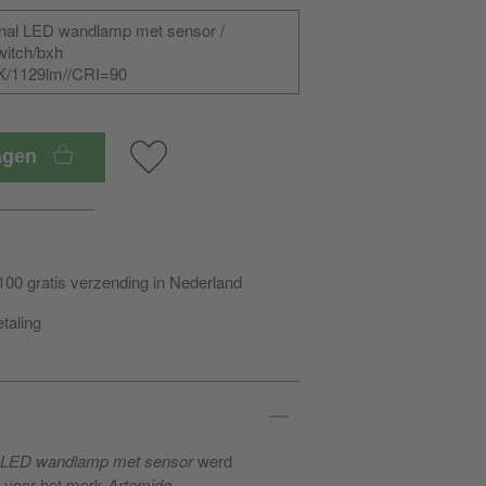
nal LED wandlamp met sensor /
witch/bxh
K/1129lm//CRI=90
wagen
100 gratis verzending in Nederland
etaling
e LED wandlamp met sensor
werd
 voor het merk
Artemide
.