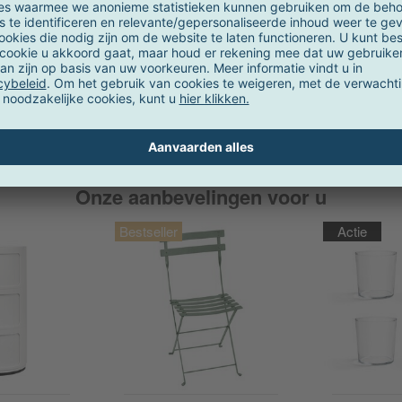
rofessionele realisatie
sie van dit product niet vinden? Of wil je een grotere hoeveelheid be
je met individuele meubelstukken, kameroplossingen of totaalconce
am "Ambiente Projects". Neem contact met ons op via e-mail:
projekt
Onze aanbevelingen voor u
Actie