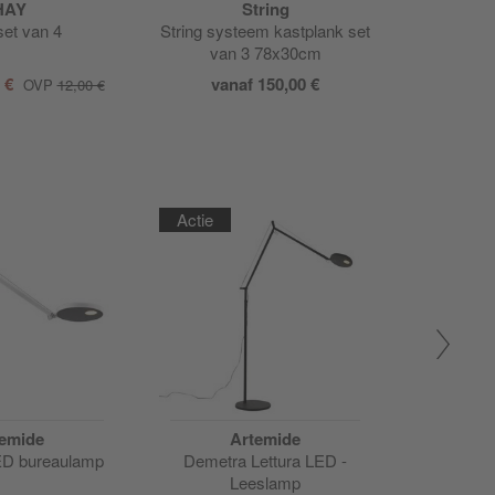
HAY
String
set van 4
String systeem kastplank set
Componib
van 3 78x30cm
0 €
vanaf
150,00 €
va
OVP
12,00 €
Actie
Actie
emide
Artemide
A
ED bureaulamp
Demetra Lettura LED -
Demetra M
Leeslamp