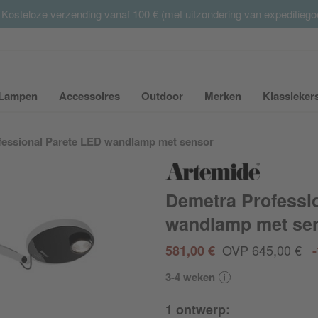
 Kosteloze verzending vanaf 100 € (met uitzondering van expeditieg
Summer Sale:
met tot 65% korting >> nu bestellen
Lampen
Accessoires
Outdoor
Merken
Klassieker
ubmenu van Meubilair uit- of inklappen
Submenu van Lampen uit- of inklappen
Submenu van Accessoires uit- of inkla
Submenu van Outdoor uit-
Submenu van 
fessional Parete LED wandlamp met sensor
Demetra Professi
wandlamp met se
OVP
645,00 €
581,00 €
3-4 weken
1 ontwerp: