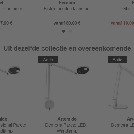
ell
Fermob
 - Container
Bistro metalen klapstoel
Glas 
7,00 €
vanaf
80,00 €
vanaf
10,0
Uit dezelfde collectie en overeenkomende
Actie
Actie
ide
Artemide
Art
sional Parete
Demetra Parete LED -
Demetra L
ndlamp
Wandlamp