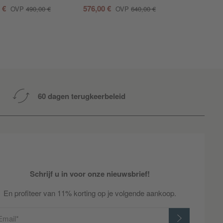
0 €
576,00 €
270,00
OVP
490,00 €
OVP
640,00 €
60 dagen terugkeerbeleid
Schrijf u in voor onze nieuwsbrief!
En profiteer van 11% korting op je volgende aankoop.
Email*