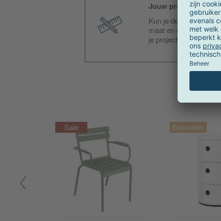
Jouw project - onze p
Kun je de gewenste ver
maat en ondersteunen 
je project met ons te