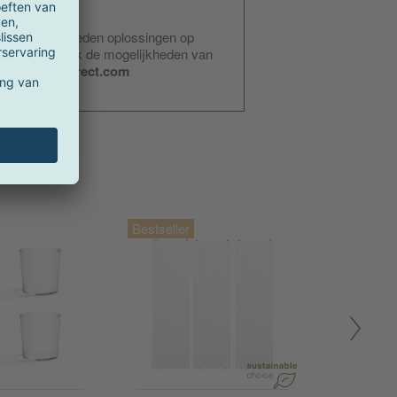
stellen? Wij bieden oplossingen op
pten. Bespreek de mogelijkheden van
@ambientedirect.com