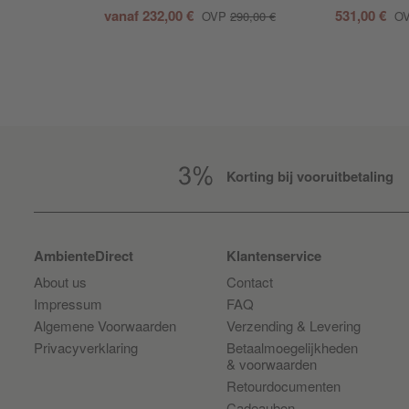
vanaf
232,00 €
531,00 €
OVP
290,00 €
O
Korting bij vooruitbetaling
AmbienteDirect
Klantenservice
About us
Contact
Impressum
FAQ
Algemene Voorwaarden
Verzending & Levering
Privacyverklaring
Betaalmoegelijkheden
& voorwaarden
Retourdocumenten
Cadeaubon