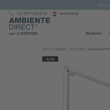
Voor u!
Hotline:
+31 970 1025 6742
Netherlands
Home
Meubilair
S
Home
Merken
Artemide
Demetra Pro
Actie