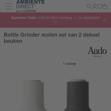
Home
Wi
Zoeken
Mijn acco
Inlogg
Navigatie uit- en inklappen
Summer Sale:
met tot 65% korting >> nu bestellen
Bottle Grinder molen set van 2 deksel
beuken