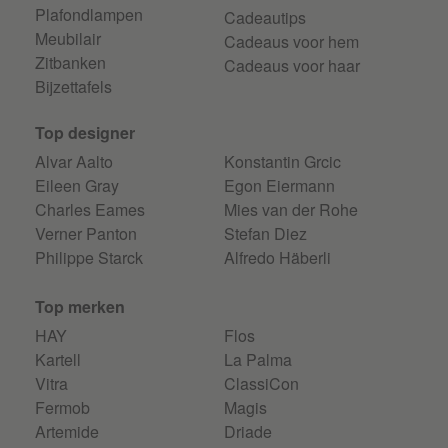
Plafondlampen
Cadeautips
Meubilair
Cadeaus voor hem
Zitbanken
Cadeaus voor haar
Bijzettafels
Top designer
Alvar Aalto
Konstantin Grcic
Eileen Gray
Egon Eiermann
Charles Eames
Mies van der Rohe
Verner Panton
Stefan Diez
Philippe Starck
Alfredo Häberli
Top merken
HAY
Flos
Kartell
La Palma
Vitra
ClassiCon
Fermob
Magis
Artemide
Driade