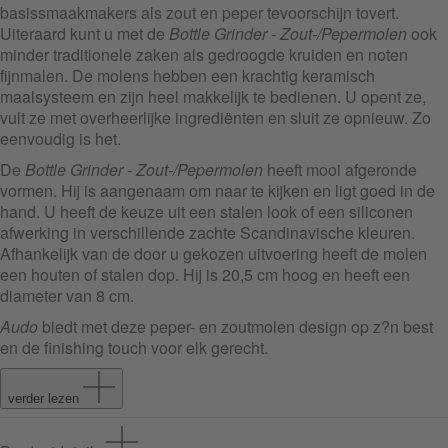
basissmaakmakers als zout en peper tevoorschijn tovert.
Uiteraard kunt u met de
Bottle Grinder - Zout-/Pepermolen
ook
minder traditionele zaken als gedroogde kruiden en noten
fijnmalen. De molens hebben een krachtig keramisch
maalsysteem en zijn heel makkelijk te bedienen. U opent ze,
vult ze met overheerlijke ingrediënten en sluit ze opnieuw. Zo
eenvoudig is het.
De
Bottle Grinder - Zout-/Pepermolen
heeft mooi afgeronde
vormen. Hij is aangenaam om naar te kijken en ligt goed in de
hand. U heeft de keuze uit een stalen look of een siliconen
afwerking in verschillende zachte Scandinavische kleuren.
Afhankelijk van de door u gekozen uitvoering heeft de molen
een houten of stalen dop. Hij is 20,5 cm hoog en heeft een
diameter van 8 cm.
Audo
biedt met deze peper- en zoutmolen design op z?n best
en de finishing touch voor elk gerecht.
verder lezen