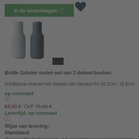
In de winkelwagen
Actie
Bottle Grinder molen set van 2 deksel beuken
lichtblauw-blauw/
met deksel van beuken/H 20,5cm / Ø 8cm
op voorraad
64,00 €
OVP
75,00 €
Levertijd:
op voorraad
Wijze van levering:
Standaard
(De levertijd bedraagt ca. 2-5 werkdagen vanaf verzending)