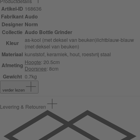
Productdetails
Artikel-ID
168636
Fabrikant
Audo
Designer
Norm
Collectie
Audo Bottle Grinder
as-kool (met deksel van beuken)
lichtblauw-blauw
Kleur
(met deksel van beuken)
Materiaal
kunststof, keramiek, hout, roestvrij staal
Hoogte
: 20.5cm
Afmeting
Doorsnee
: 8cm
Gewicht
0.7kg
verder lezen
Levering & Retouren