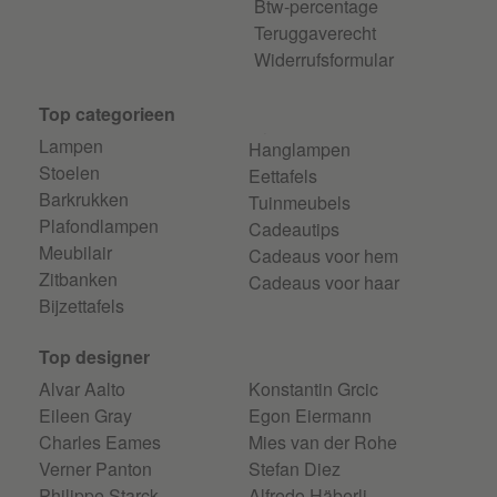
Btw-percentage
Teruggaverecht
Widerrufsformular
Top categorieen
Lampen
Hanglampen
Stoelen
Eettafels
Barkrukken
Tuinmeubels
Plafondlampen
Cadeautips
Meubilair
Cadeaus voor hem
Zitbanken
Cadeaus voor haar
Bijzettafels
Top designer
Alvar Aalto
Konstantin Grcic
Eileen Gray
Egon Eiermann
Charles Eames
Mies van der Rohe
Verner Panton
Stefan Diez
Philippe Starck
Alfredo Häberli