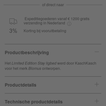
of direct naar
Expeditiegoederen vanaf € 1200 gratis
verzending in Nederland
Korting bij vooruitbetaling
Productbeschrijving
Het
Limited Edition Stay ligbed
werd door KaschKasch
voor het merk
Blomus
ontworpen.
Productdetails
Artikel-ID
420895
Technische productdetails
Fabrikant
Blomus