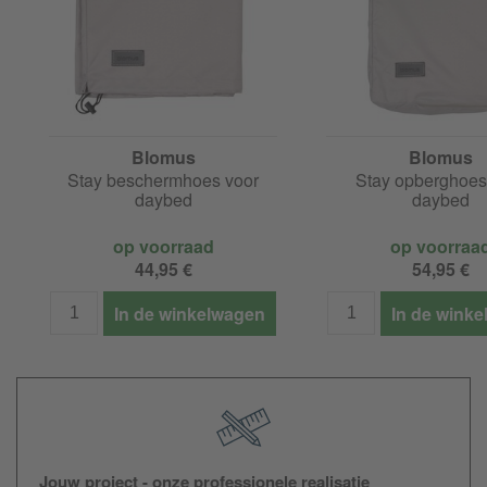
Blomus
Blomus
Stay beschermhoes voor
Stay opberghoes
daybed
daybed
op voorraad
op voorraa
44,95 €
54,95 €
In de winkelwagen
In de wink
Jouw project - onze professionele realisatie