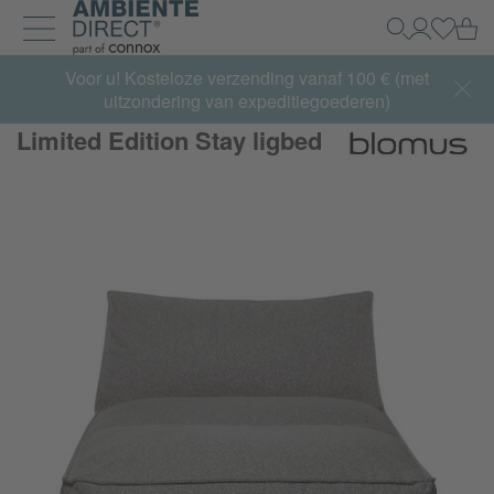
Home
Wi
Zoeken
Mijn acco
Inlogg
Navigatie uit- en inklappen
Summer Sale:
Voor u! Kosteloze verzending vanaf 100 € (met
met tot 65% korting >> nu bestellen
uitzondering van expeditiegoederen)
Limited Edition Stay ligbed