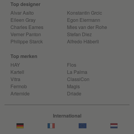
Top designer
Alvar Aalto
Konstantin Grcic
Eileen Gray
Egon Eiermann
Charles Eames
Mies van der Rohe
Verner Panton
Stefan Diez
Philippe Starck
Alfredo Häberli
Top merken
HAY
Flos
Kartell
La Palma
Vitra
ClassiCon
Fermob
Magis
Artemide
Driade
International