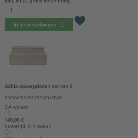
incl. BTW
,
gratis verzending
In de winkelwagen
Sahla opbergdozen set van 2
nomad/40x30x11cm lxbxh
2-4 weken
149,00 €
Levertijd:
2-4 weken