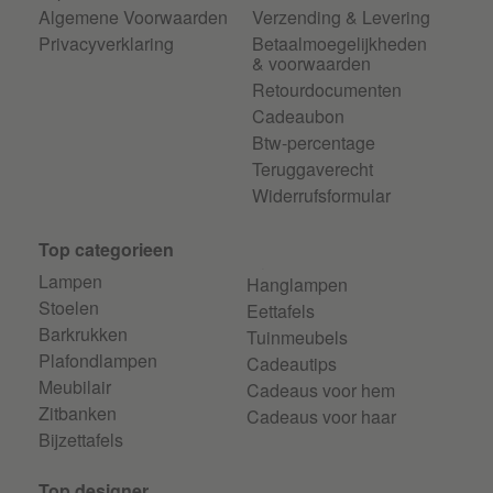
Algemene Voorwaarden
Verzending & Levering
Privacyverklaring
Betaalmoegelijkheden
& voorwaarden
Retourdocumenten
Cadeaubon
Btw-percentage
Teruggaverecht
Widerrufsformular
Top categorieen
Lampen
Hanglampen
Stoelen
Eettafels
Barkrukken
Tuinmeubels
Plafondlampen
Cadeautips
Meubilair
Cadeaus voor hem
Zitbanken
Cadeaus voor haar
Bijzettafels
Top designer