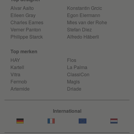
Alvar Aalto
Konstantin Grcic
Eileen Gray
Egon Eiermann
Charles Eames
Mies van der Rohe
Verner Panton
Stefan Diez
Philippe Starck
Alfredo Häberli
Top merken
HAY
Flos
Kartell
La Palma
Vitra
ClassiCon
Fermob
Magis
Artemide
Driade
International