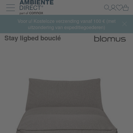
Home
Wi
Zoeken
Mijn acco
Inlogg
Navigatie uit- en inklappen
Summer Sale:
Voor u! Kosteloze verzending vanaf 100 € (met
met tot 65% korting >> nu bestellen
uitzondering van expeditiegoederen)
Stay ligbed bouclé