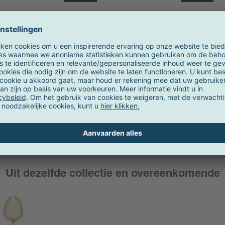
mus
iittala
set van 2
Tools pannen set van 4
Sunday vo
1.007,00 €
55,00 €
OVP
37,90 €
OVP
1.190,00 €
Uit dezelfde collectie en overeenkomende