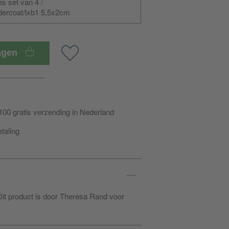
es set van 4 /
ercoat/lxb1 5,5x2cm
wagen
100 gratis verzending in Nederland
etaling
Dit product is door Theresa Rand voor