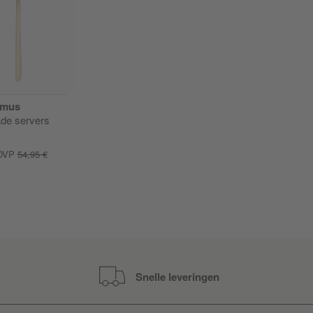
omus
ade servers
OVP
54,95 €
Snelle leveringen