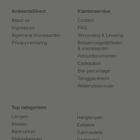
AmbienteDirect
Klantenservice
About us
Contact
Impressum
FAQ
Algemene Voorwaarden
Verzending & Levering
Privacyverklaring
Betaalmoegelijkheden
& voorwaarden
Retourdocumenten
Cadeaubon
Btw-percentage
Teruggaverecht
Widerrufsformular
Top categorieen
Lampen
Hanglampen
Stoelen
Eettafels
Barkrukken
Tuinmeubels
Plafondlampen
Cadeautips