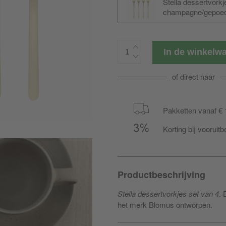
Stella dessertvorkj
champagne/gepoed
In de winkel
of direct naar
Pakketten vanaf € 
Korting bij vooruitb
Productbeschrijving
Stella dessertvorkjes set van 4
. 
het merk Blomus ontworpen.