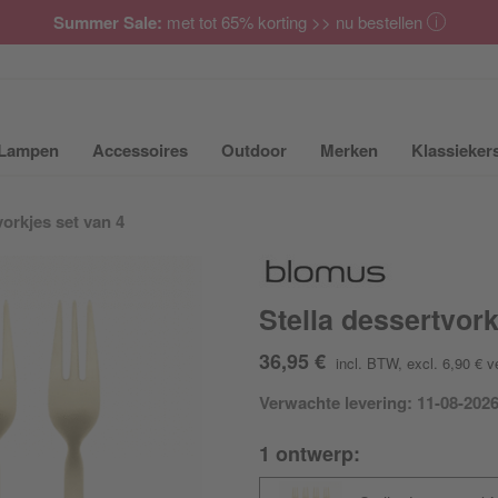
Summer Sale:
met tot 65% korting >> nu bestellen
Lampen
Accessoires
Outdoor
Merken
Klassieker
ubmenu van Meubilair uit- of inklappen
Submenu van Lampen uit- of inklappen
Submenu van Accessoires uit- of inkla
Submenu van Outdoor uit-
Submenu van 
vorkjes set van 4
Stella dessertvork
36,95 €
incl. BTW
, excl. 6,90 €
v
Verwachte levering: 11-08-202
1 ontwerp: