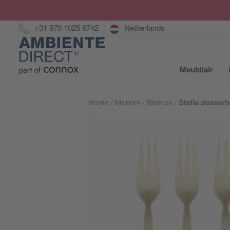
Hotline:
+31 970 1025 6742
Netherlands
Home
Meubilair
S
Home
Merken
Blomus
Stella dessert