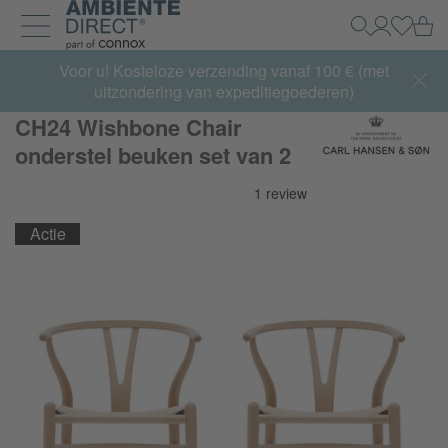
Home
Wi
Zoeken
Mijn acco
Inlogg
Navigatie uit- en inklappen
Summer Sale:
Voor u! Kosteloze verzending vanaf 100 € (met
met tot 65% korting >> nu bestellen
uitzondering van expeditiegoederen)
CH24 Wishbone Chair
onderstel beuken set van 2
Actie