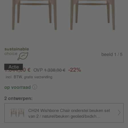
beeld
1
/ 5
Actie
1.044,00 €
-22%
OVP
1.338,00 €
incl. BTW
,
gratis verzending
op voorraad
2 ontwerpen:
CH24 Wishbone Chair onderstel beuken set
van 2 / naturel/beuken geolied/bxdxh
55x51x76cm/
vlechtwerk papiergaren naturel