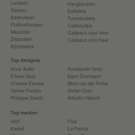
Lampen
Hanglampen
Stoelen
Eettafels
Barkrukken
Tuinmeubels
Plafondlampen
Cadeautips
Meubilair
Cadeaus voor hem
Zitbanken
Cadeaus voor haar
Bijzettafels
Top designer
Alvar Aalto
Konstantin Grcic
Eileen Gray
Egon Eiermann
Charles Eames
Mies van der Rohe
Verner Panton
Stefan Diez
Philippe Starck
Alfredo Häberli
Top merken
HAY
Flos
Kartell
La Palma