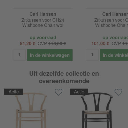
Carl Hansen
Carl Hanse
Zitkussen voor CH24
Zitkussen voor
Wishbone Chair wol
Wishbone Chair
op voorraad
op voorraa
81,20 €
OVP
116,00 €
101,00 €
OVP
11
In de winkelwagen
In de wink
Uit dezelfde collectie en
overeenkomende
Actie
Actie