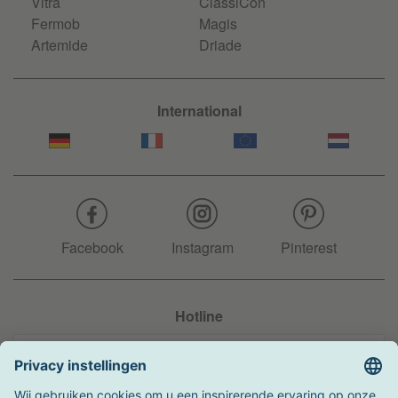
Vitra
ClassiCon
Fermob
Magis
Artemide
Driade
International
Facebook
Instagram
Pinterest
Hotline
+31 204 990 283